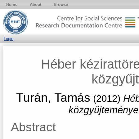
Home
About
Browse
Login
Héber kézirattö
közgyűj
Turán, Tamás
(2012)
Héb
közgyűjtemény
Abstract