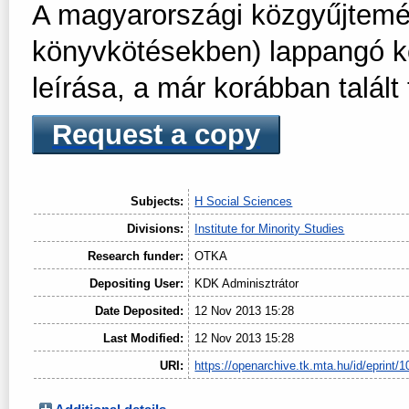
A magyarországi közgyűjtemé
könyvkötésekben) lappangó ké
leírása, a már korábban talál
Request a copy
Subjects:
H Social Sciences
Divisions:
Institute for Minority Studies
Research funder:
OTKA
Depositing User:
KDK Adminisztrátor
Date Deposited:
12 Nov 2013 15:28
Last Modified:
12 Nov 2013 15:28
URI:
https://openarchive.tk.mta.hu/id/eprint/1