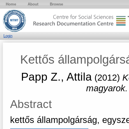
Home
About
Browse
Login
Kettős állampolgárs
Papp Z., Attila
(2012)
K
magyarok
Abstract
kettős állampolgárság, egysze