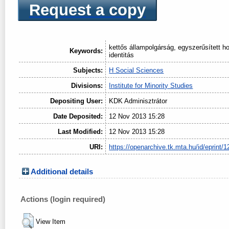
Request a copy
kettős állampolgárság, egyszerűsített h
Keywords:
identitás
Subjects:
H Social Sciences
Divisions:
Institute for Minority Studies
Depositing User:
KDK Adminisztrátor
Date Deposited:
12 Nov 2013 15:28
Last Modified:
12 Nov 2013 15:28
URI:
https://openarchive.tk.mta.hu/id/eprint/1
Additional details
Actions (login required)
View Item