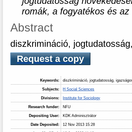
jogtudatosság növekedésén
romák, a fogyatékos és a
Abstract
diszkrimináció, jogtudatosság
Request a copy
Keywords:
diszkrimináció, jogtudatosság, igazságo
Subjects:
H Social Sciences
Divisions:
Institute for Sociology
Research funder:
NFU
Depositing User:
KDK Adminisztrátor
Date Deposited:
12 Nov 2013 15:28