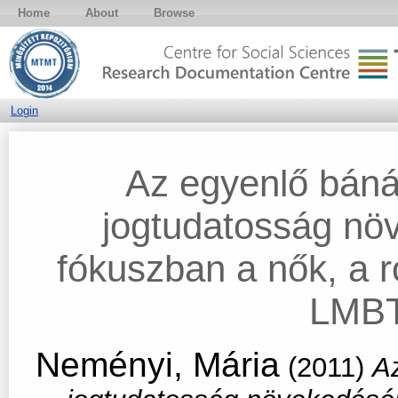
Home
About
Browse
Login
Az egyenlő bán
jogtudatosság nö
fókuszban a nők, a 
LMBT
Neményi, Mária
(2011)
A