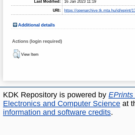
Last Modified:
16 Jan 2023 11:19
URI:
https://openarchive.tk.mta.hu/id/eprint/1
Additional details
Actions (login required)
View Item
KDK Repository is powered by
EPrints
Electronics and Computer Science
at t
information and software credits
.