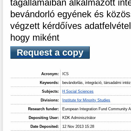
tagállamaiban alkalmazott inte
bevándorló egyének és közöss
végzett kérdőíves adatfelvétel
hogy miként
Request a copy
Acronym:
ICS
Keywords:
bevándorlás, integráció, társadalmi int
Subjects:
H Social Sciences
Divisions:
Institute for Minority Studies
Research funder:
European Integration Fund Community A
Depositing User:
KDK Adminisztrátor
Date Deposited:
12 Nov 2013 15:28