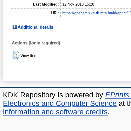
Last Modified:
12 Nov 2013 15:28
URI:
https://openarchive.tk.mta.hu/id/eprint/1
Additional details
Actions (login required)
View Item
KDK Repository is powered by
EPrints
Electronics and Computer Science
at t
information and software credits
.