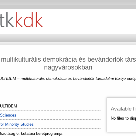
tikulturális demokrácia és bevándorlók társa
nagyvárosokban
TIDEM – multikulturális demokrácia és bevándorlók társadalmi tőkéje euró
ULTIDEM
Available f
 Sciences
No files to dis
 for Minority Studies
Bizottság 6. kutatási keretprogramja