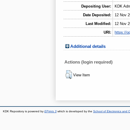
Depositing User:
KDK Admi
Date Deposited:
12 Nov 2
Last Modified:
12 Nov 2
URI:
https://o
Additional details
Actions (login required)
View Item
KDK Repository is powered by
EPrints 3
which is developed by the
School of Electronics and