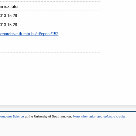
nisztrátor
013 15:28
013 15:28
penarchive.tk.mta.hu/id/eprint/152
 Computer Science
at the University of Southampton.
More information and software credits
.