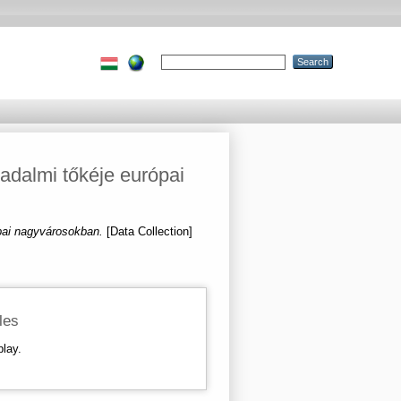
dalmi tőkéje európai
pai nagyvárosokban.
[Data Collection]
iles
play.