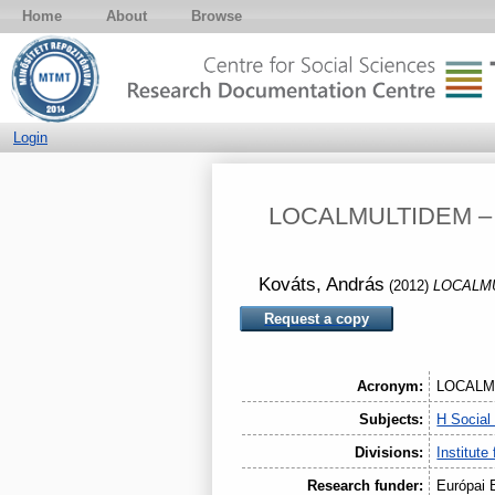
Home
About
Browse
Login
LOCALMULTIDEM – mul
Kováts, András
(2012)
LOCALMUL
Request a copy
Acronym:
LOCALM
Subjects:
H Social
Divisions:
Institute
Research funder:
Európai 