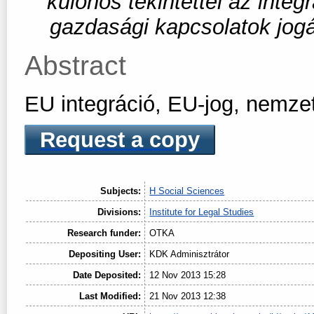
különös tekintettel az inte
gazdasági kapcsolatok jog
Abstract
EU integráció, EU-jog, nemze
Request a copy
Subjects:
H Social Sciences
Divisions:
Institute for Legal Studies
Research funder:
OTKA
Depositing User:
KDK Adminisztrátor
Date Deposited:
12 Nov 2013 15:28
Last Modified:
21 Nov 2013 12:38