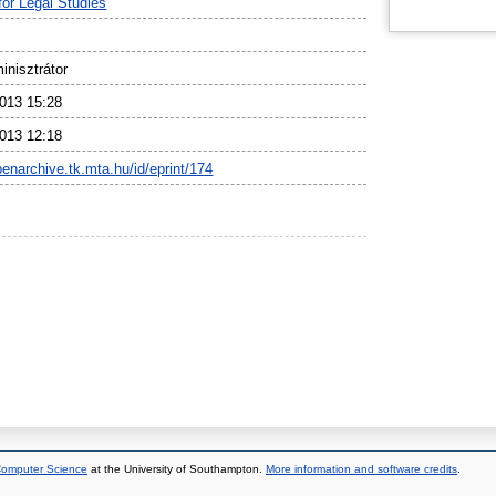
 for Legal Studies
nisztrátor
013 15:28
013 12:18
penarchive.tk.mta.hu/id/eprint/174
 Computer Science
at the University of Southampton.
More information and software credits
.