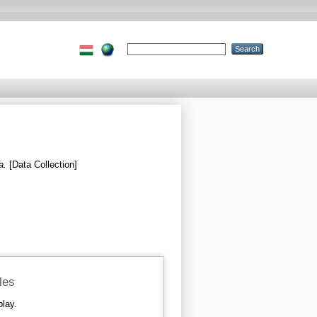
sa.
[Data Collection]
iles
play.