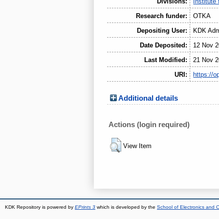
Divisions:
Institute
Research funder:
OTKA
Depositing User:
KDK Admi
Date Deposited:
12 Nov 2
Last Modified:
21 Nov 2
URI:
https://o
Additional details
Actions (login required)
View Item
KDK Repository is powered by
EPrints 3
which is developed by the
School of Electronics and