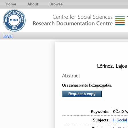
Home
About
Browse
Login
Lőrincz, Lajos
Abstract
Összahasonlító közigazgatás.
Request a copy
Keywords:
KÖZIGA
Subjects:
H Social