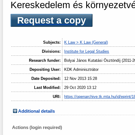
Kereskedelem és környezetv
Request a copy
Subjects:
K Law > K Law (General)
Divisions:
Institute for Legal Studies
Research funder:
Bolyai János Kutatási Ösztöndíj (2011-2
Depositing User:
KDK Adminisztrátor
Date Deposited:
12 Nov 2013 15:28
Last Modified:
29 Oct 2020 13:12
URI:
https://openarchive.tk.mta.hu/id/eprint/1
Additional details
Actions (login required)