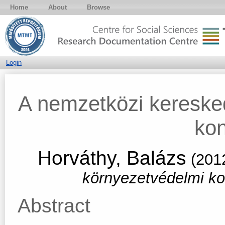
Home
About
Browse
Login
A nemzetközi kereske
kon
Horváthy, Balázs
(201
környezetvédelmi kon
Abstract