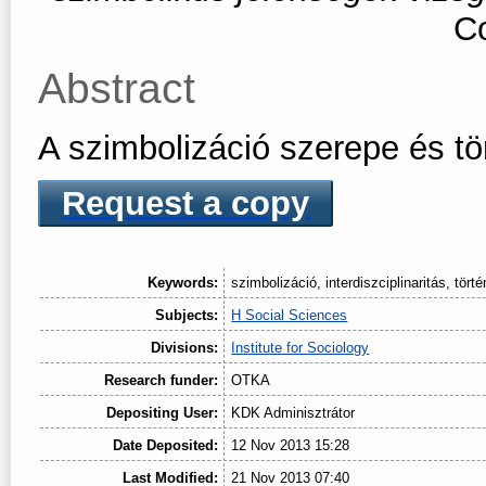
Co
Abstract
A szimbolizáció szerepe és tö
Request a copy
Keywords:
szimbolizáció, interdiszciplinaritás, tört
Subjects:
H Social Sciences
Divisions:
Institute for Sociology
Research funder:
OTKA
Depositing User:
KDK Adminisztrátor
Date Deposited:
12 Nov 2013 15:28
Last Modified:
21 Nov 2013 07:40