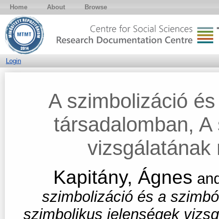
Home
About
Browse
Login
A szimbolizáció é
társadalomban, A 
vizsgálatának 
Kapitány, Ágnes
an
szimbolizáció és a szimb
szimbolikus jelenségek vizsg