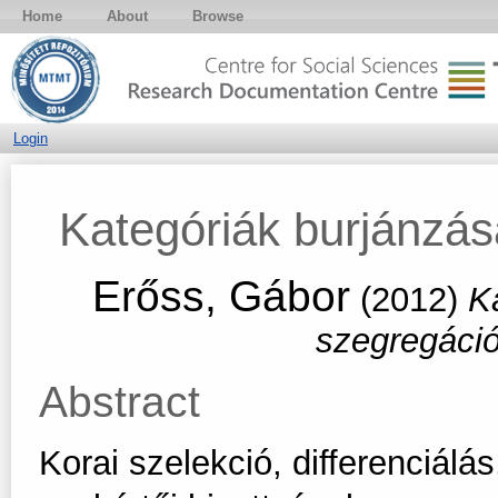
Home
About
Browse
Login
Kategóriák burjánzás
Erőss, Gábor
(2012)
K
szegregáci
Abstract
Korai szelekció, differenciál