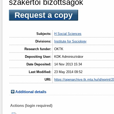
szakértői bizottságok
Request a copy
Subjects:
H Social Sciences
Divisions:
Institute for Sociology
Research funder:
OKTK
Depositing User:
KDK Adminisztrátor
Date Deposited:
14 Nov 2013 15:34
Last Modified:
23 May 2014 09:52
URI:
https://openarchive.tk.mta.hu/id/eprint/2
Additional details
Actions (login required)