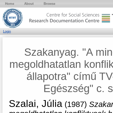
Home
About
Browse
Login
Szakanyag. "A min
megoldhatatlan konfli
állapotra" című T
Egészség" c. s
Szalai, Júlia
(1987)
Szakan