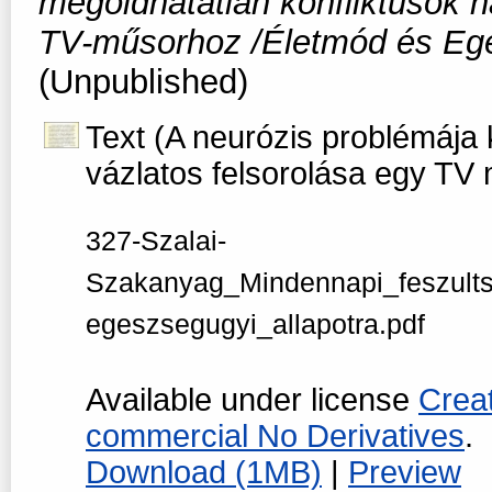
megoldhatatlan konfliktusok h
TV-műsorhoz /Életmód és Egé
(Unpublished)
Text (A neurózis problémája
vázlatos felsorolása egy TV
327-Szalai-
Szakanyag_Mindennapi_feszults
egeszsegugyi_allapotra.pdf
Available under license
Crea
commercial No Derivatives
.
Download (1MB)
|
Preview