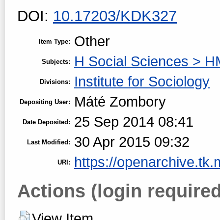
DOI:
10.17203/KDK327
Other
Item Type:
H Social Sciences > H
Subjects:
Institute for Sociology
Divisions:
Máté Zombory
Depositing User:
25 Sep 2014 08:41
Date Deposited:
30 Apr 2015 09:32
Last Modified:
https://openarchive.tk.
URI:
Actions (login required
View Item