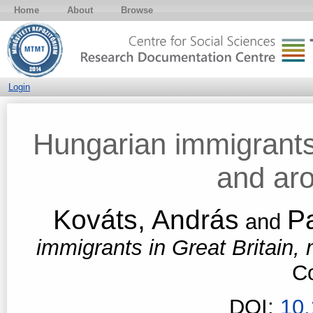
Home
About
Browse
Login
Hungarian immigrants 
and ar
Kováts, András
Pa
and
immigrants in Great Britain,
Co
DOI:
10