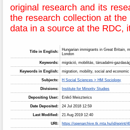
original research and its res
the research collection at th
data in a source at the RDC, it
Hungarian immigrants in Great Britain, m
Title in English:
London
Keywords:
migráció, mobilitás, társadalmi-gazdaság
Keywords in English:
migration, mobility, social and economic 
Subjects:
H Social Sciences > HM Sociology
Divisions:
Institute for Minority Studies
Depositing User:
Enikő Meiszterics
Date Deposited:
24 Jul 2018 12:59
Last Modified:
21 Aug 2019 12:40
URI:
https://openarchive.tk.mta.hu/id/eprint/4