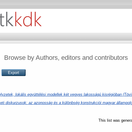
Browse by Authors, editors and contributors
lyzetek, lokális együttélési modellek két vegyes lakosságú kisrégióban (Töv
eti diskurzusok: az azonosság és a különbség konstrukciói magyar állampo
This list was gener