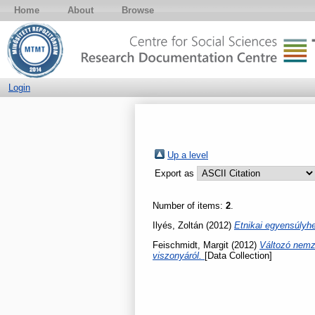
Home
About
Browse
Login
Up a level
Export as
Number of items:
2
.
Ilyés, Zoltán
(2012)
Etnikai egyensúlyhe
Feischmidt, Margit
(2012)
Változó nemz
viszonyáról.
[Data Collection]