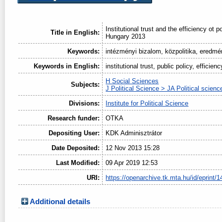
Institutional trust and the efficiency ot 
Title in English:
Hungary 2013
Keywords:
intézményi bizalom, közpolitika, eredm
Keywords in English:
institutional trust, public policy, efficienc
H Social Sciences
Subjects:
J Political Science > JA Political scienc
Divisions:
Institute for Political Science
Research funder:
OTKA
Depositing User:
KDK Adminisztrátor
Date Deposited:
12 Nov 2013 15:28
Last Modified:
09 Apr 2019 12:53
URI:
https://openarchive.tk.mta.hu/id/eprint/1
Additional details