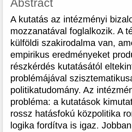
Abstract
A kutatás az intézményi bizal
mozzanatával foglalkozik. A 
külföldi szakirodalma van, am
empirikus eredményeket produ
részkérdés kutatásától elteki
problémájával szisztematikus
politikatudomány. Az intézmén
probléma: a kutatások kimuta
rossz hatásfokú közpolitika r
logika fordítva is igaz. Job