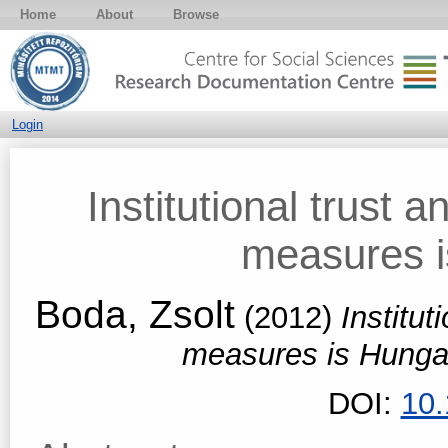
Home
About
Browse
Login
Institutional trust a
measures 
Boda, Zsolt
(2012)
Institut
measures is Hunga
DOI:
10