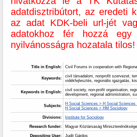
hivatkozza le a TK Kutatá
adatdisztribútort, az eredeti
az adat KDK-beli url-jét v
adatokhoz fér hozzá egy 
nyilvánosságra hozatala tilos!
Title in English:
Civil Forums in cooperation with Region
civil társadalom, nonprofit szervezet, ter
Keywords:
vidékfejlesztés, regionális igazgatás, ki
civil society, non-profit organisation, re
Keywords in English:
development, regional administration, s
H Social Sciences > H Social Sciences 
Subjects:
H Social Sciences > HM Sociology
Divisions:
Institute for Sociology
Research funder:
Magyar Köztársaság Miniszterelnökség
Depositing User:
Judit Gárdos