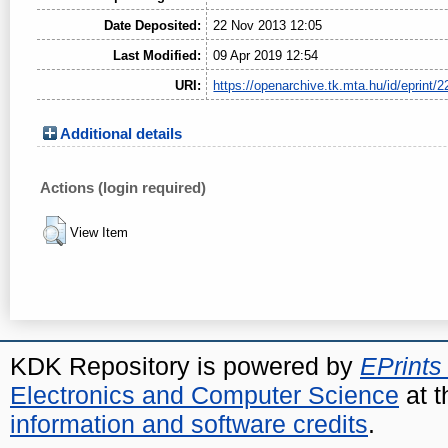
Date Deposited:
22 Nov 2013 12:05
Last Modified:
09 Apr 2019 12:54
URI:
https://openarchive.tk.mta.hu/id/eprint/2
Additional details
Actions (login required)
View Item
KDK Repository is powered by
EPrints
Electronics and Computer Science
at t
information and software credits
.