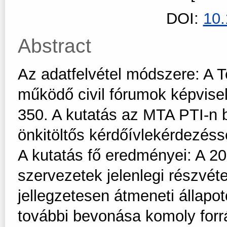
DOI:
10
Abstract
Az adatfelvétel módszere: A Te
működő civil fórumok képvisel
350. A kutatás az MTA PTI-n be
önkitöltős kérdőívlekérdezéss
A kutatás fő eredményei: A 200
szervezetek jelenlegi részvéte
jellegzetesen átmeneti állapot
további bevonása komoly forrás