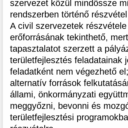
szervezet közül mindössze mint
rendszerben történő részvétel
A civil szervezetek részvétele
erőforrásának tekinthető, mert
tapasztalatot szerzett a pályá
területfejlesztés feladatainak
feladatként nem végezhető el;
alternatív források felkutatá
állami, önkormányzati együt
meggyőzni, bevonni és mozgós
területfejlesztési programokb