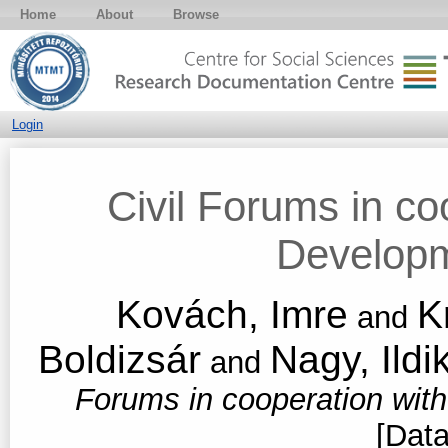
Home
About
Browse
Login
Civil Forums in co
Developm
Kovách, Imre
K
and
Boldizsár
Nagy, Ildi
and
Forums in cooperation wit
[Data