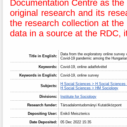
Documentation Centre as the dis
original research and its res
the research collection at th
data in a source at the RDC, it
Data from the exploratory online survey 
Title in English:
Covid-19 pandemic among the Hungarian
Keywords:
Covid-19, online adatfelvétel
Keywords in English:
Covid-19, online survey
H Social Sciences > H Social Sciences 
Subjects:
H Social Sciences > HM Sociology
Divisions:
Institute for Sociology
Research funder:
Társadalomtudományi Kutatóközpont
Depositing User:
Enikő Meiszterics
Date Deposited:
05 Dec 2022 15:35