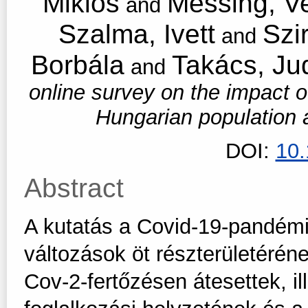
Miklós
Messing, V
and
Szalma, Ivett
Szi
and
Borbála
Takács, Jud
and
online survey on the impact 
Hungarian population
DOI:
10
Abstract
A kutatás a Covid-19-pandémia
változások öt részterületéréne
Cov-2-fertőzésen átesettek, il