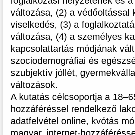
foglalkozási helyzetének és a
változása, (2) a védőoltással
viselkedés, (3) a foglalkozta
változása, (4) a személyes k
kapcsolattartás módjának vált
szociodemográfiai és egészség
szubjektív jóllét, gyermekváll
változások.
A kutatás célcsoportja a 18–6
hozzáféréssel rendelkező lako
adatfelvétel online, kvótás m
magyar, internet-hozzáféréss