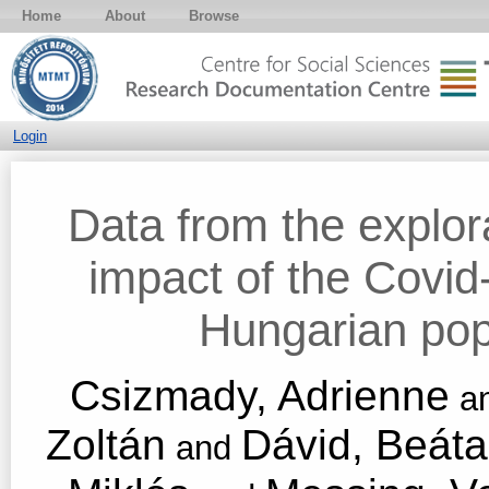
Home
About
Browse
Login
Data from the explor
impact of the Covi
Hungarian pop
Csizmady, Adrienne
a
Zoltán
Dávid, Beáta
and