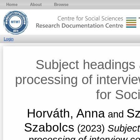
Home
About
Browse
Login
Subject headings
processing of intervie
for Soc
Horváth, Anna
Sz
and
Szabolcs
(2023)
Subject
processing of interview co