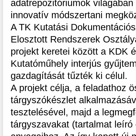
adatrepozitóriumok világában 
innovatív módszertani megköz
A TK Kutatási Dokumentációs
Elosztott Rendszerek Osztály
projekt keretei között a KDK
Kutatóműhely interjús gyűjte
gazdagítását tűzték ki célul.
A projekt célja, a feladathoz
tárgyszókészlet alkalmazásáv
tesztelésével, majd a legmegf
tárgyszavakat (tartalmat leíró