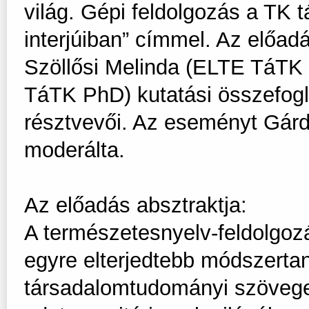
világ. Gépi feldolgozás a TK
interjúiban” címmel. Az előa
Szöllősi Melinda (ELTE TáTK
TáTK PhD) kutatási összefogla
résztvevői. Az eseményt Gár
moderálta.
Az előadás absztraktja:
A természetesnyelv-feldolgoz
egyre elterjedtebb módszerta
társadalomtudományi szövege