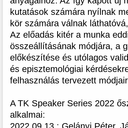
anyagaihoz. Az így kapott új 
kutatások számára nyílnak me
kör számára válnak láthatóvá
Az előadás kitér a munka eddi
összeállításának módjára, a 
előkészítése és utólagos vali
és episztemológiai kérdésekre
felhasználás tervezett módjair
A TK Speaker Series 2022 ősz
alkalmai:
2022.09.13.: Gelányi Péter, Já