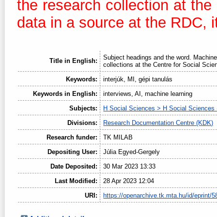
the research collection at th
data in a source at the RDC, it
Subject headings and the word. Machine 
Title in English:
collections at the Centre for Social Scie
Keywords:
interjúk, MI, gépi tanulás
Keywords in English:
interviews, AI, machine learning
Subjects:
H Social Sciences > H Social Sciences 
Divisions:
Research Documentation Centre (KDK)
Research funder:
TK MILAB
Depositing User:
Júlia Egyed-Gergely
Date Deposited:
30 Mar 2023 13:33
Last Modified:
28 Apr 2023 12:04
URI:
https://openarchive.tk.mta.hu/id/eprint/5