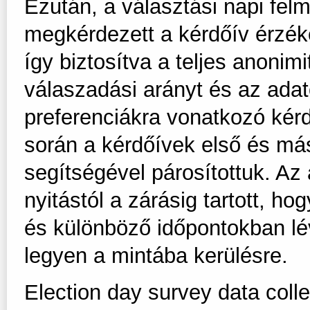
Ezután, a választási napi fel
megkérdezett a kérdőív érzék
így biztosítva a teljes anonim
válaszadási arányt és az adat
preferenciákra vonatkozó kér
során a kérdőívek első és má
segítségével párosítottuk. Az
nyitástól a zárásig tartott, ho
és különböző időpontokban lé
legyen a mintába kerülésre.
Election day survey data coll