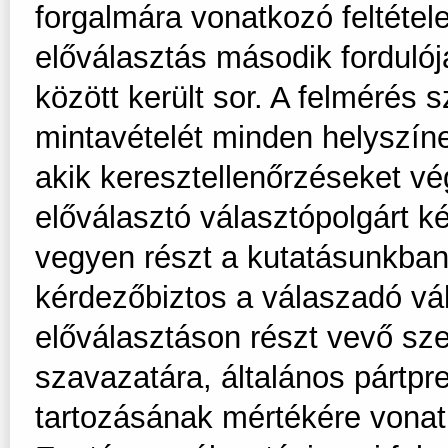
forgalmára vonatkozó feltétel
előválasztás második fordulój
között került sor. A felmérés 
mintavételét minden helyszín
akik keresztellenőrzéseket v
előválasztó választópolgárt k
vegyen részt a kutatásunkban.
kérdezőbiztos a válaszadó vála
előválasztáson részt vevő sze
szavazatára, általános pártpre
tartozásának mértékére vona