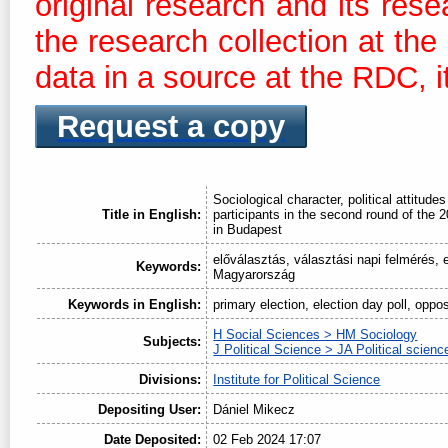
original research and its res
the research collection at th
data in a source at the RDC, it
Request a copy
Sociological character, political attitude
Title in English:
participants in the second round of the 
in Budapest
előválasztás, választási napi felmérés, 
Keywords:
Magyarország
Keywords in English:
primary election, election day poll, oppo
H Social Sciences > HM Sociology
Subjects:
J Political Science > JA Political scienc
Divisions:
Institute for Political Science
Depositing User:
Dániel Mikecz
Date Deposited:
02 Feb 2024 17:07