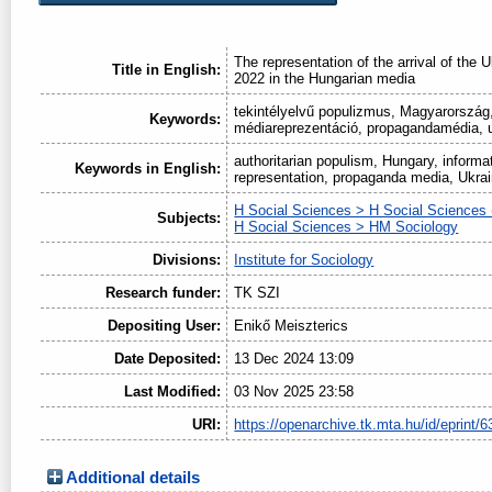
The representation of the arrival of the 
Title in English:
2022 in the Hungarian media
tekintélyelvű populizmus, Magyarország,
Keywords:
médiareprezentáció, propagandamédia, 
authoritarian populism, Hungary, informa
Keywords in English:
representation, propaganda media, Ukrai
H Social Sciences > H Social Sciences 
Subjects:
H Social Sciences > HM Sociology
Divisions:
Institute for Sociology
Research funder:
TK SZI
Depositing User:
Enikő Meiszterics
Date Deposited:
13 Dec 2024 13:09
Last Modified:
03 Nov 2025 23:58
URI:
https://openarchive.tk.mta.hu/id/eprint/6
Additional details