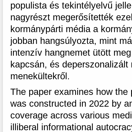
populista és tekintélyelvű jel
nagyrészt megerősítették ezek
kormánypárti média a kormán
jobban hangsúlyozta, mint más
intenzív hangnemet ütött meg
kapcsán, és deperszonalizált 
menekültekről.
The paper examines how the p
was constructed in 2022 by a
coverage across various media
illiberal informational autocra