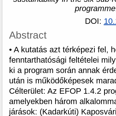
programme
DOI:
10
Abstract
• A kutatás azt térképezi fel
fenntarthatósági feltételei m
ki a program során annak érd
után is működőképesek maradj
Célterület: Az EFOP 1.4.2 prog
amelyekben három alkalommal 
járások: (Kadarkúti) Kaposvár