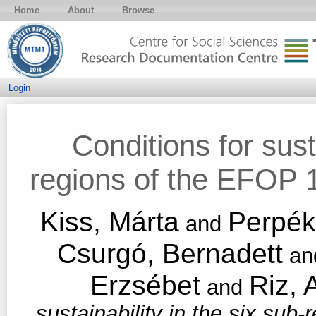
Home
About
Browse
Login
Conditions for susta
regions of the EFOP 
Kiss, Márta
Perpék
and
Csurgó, Bernadett
an
Erzsébet
Riz, 
and
sustainability in the six sub