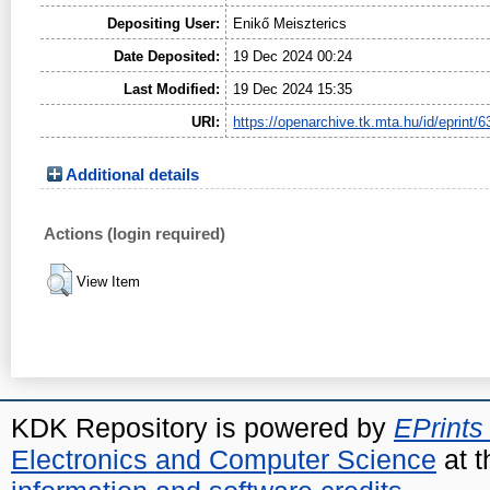
Depositing User:
Enikő Meiszterics
Date Deposited:
19 Dec 2024 00:24
Last Modified:
19 Dec 2024 15:35
URI:
https://openarchive.tk.mta.hu/id/eprint/6
Additional details
Actions (login required)
View Item
KDK Repository is powered by
EPrints
Electronics and Computer Science
at t