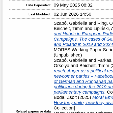
09 May 2025 08:32
Date Deposited:
02 Jun 2026 14:50
Last Modified:
Szabó, Gabriella
and
Ring, O
Beichelt, Timm
and
Lipiński, 
and Hubris in European Parl
Campaigns. The cases of Ge
and Poland in 2019 and 202
MORES Working Paper Serie
(Unpublished)
Szabó, Gabriella
and
Farkas,
Orsolya
and
Beichelt, Timm
(
reach: Anger as a political re
newcomer parties – Faceboo
of German and Hungarian par
politicians during the 2019 
parliamentary campaigns.
Co
Boda, Zsolt
(2025)
Moral Emot
How they unite, how they div
Collection]
Related papers or data