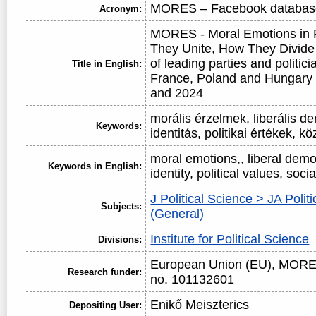
MORES – Facebook databas
Acronym:
MORES - Moral Emotions in P
They Unite, How They Divid
of leading parties and politic
Title in English:
France, Poland and Hungary
and 2024
morális érzelmek, liberális de
Keywords:
identitás, politikai értékek, 
moral emotions,, liberal democ
Keywords in English:
identity, political values, soci
J Political Science > JA Polit
Subjects:
(General)
Institute for Political Science
Divisions:
European Union (EU), MORES
Research funder:
no. 101132601
Enikő Meiszterics
Depositing User: