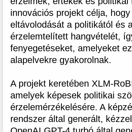
érzelmek, értékek és politikai
innovációs projekt célja, hog
eltávolodását a politikától és a
érzelemtelített hangvételét, í
fenyegetéseket, amelyeket ez
alapelvekre gyakorolnak.
A projekt keretében XLM-RoBE
amelyek képesek politikai sz
érzelemérzékelésére. A képzés
rendszer által generált, kézz
OpenAI GPT-4 turbó által gene