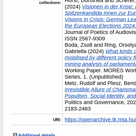
Horst, Dorothea
and
Scherer,
collections:
(2024)
Visionen in der Krise
Spitzenkandida innen zur Eu
Visions in Crisis: German Le
the European Elections 2024
Journal of Poetics of Audiovi
ISSN 2567-9309
Boda, Zsolt
and
Ring, Orsoly
Gabriella
(2024)
What kinds 
mobilised by different policy f
mining analysis of parliamen
Working Paper. MORES Work
Series, 1. (Unpublished)
Metz, Rudolf
and
Plesz, Ben
Irresistible Allure of Charism
Populism, Social Identity, and
Politics and Governance, 202
2183-2463
https://openarchive.tk.mta.hu/
URI:
Additional details