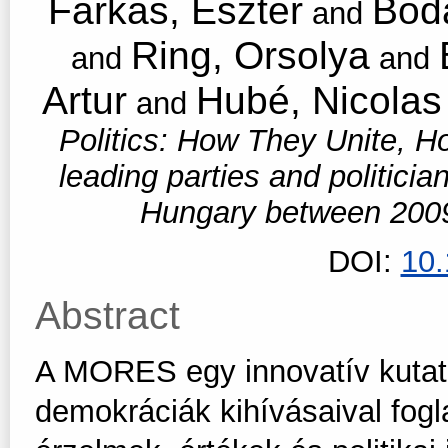
Farkas, Eszter
Boda
and
Ring, Orsolya
and
and
Artur
Hubé, Nicolas
and
Politics: How They Unite, 
leading parties and politic
Hungary between 200
DOI:
10
Abstract
A MORES egy innovatív kutatás
demokráciák kihívásaival fogla