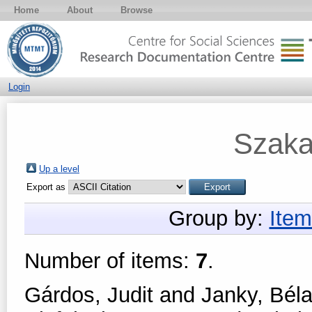
Home
About
Browse
Login
Szaka
Up a level
Export as
Group by:
Item
Number of items:
7
.
Gárdos, Judit
and
Janky, Bél