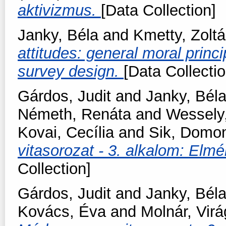
aktivizmus.
[Data Collection]
Janky, Béla
and
Kmetty, Zolt
attitudes: general moral princ
survey design.
[Data Collectio
Gárdos, Judit
and
Janky, Bél
Németh, Renáta
and
Wessely
Kovai, Cecília
and
Sik, Domo
vitasorozat - 3. alkalom: Elmé
Collection]
Gárdos, Judit
and
Janky, Bél
Kovács, Éva
and
Molnár, Virá