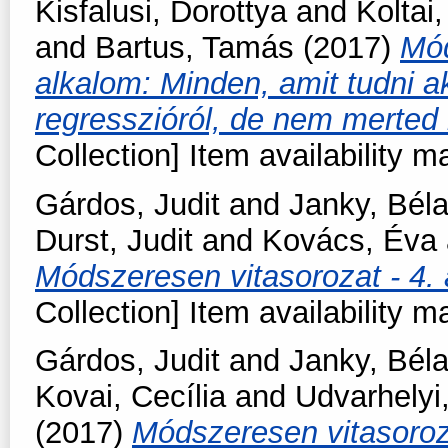
Kisfalusi, Dorottya
and
Koltai,
and
Bartus, Tamás
(2017)
Mód
alkalom: Minden, amit tudni ak
regresszióról, de nem merte
Collection] Item availability m
Gárdos, Judit
and
Janky, Bél
Durst, Judit
and
Kovács, Éva
Módszeresen vitasorozat - 4. 
Collection] Item availability m
Gárdos, Judit
and
Janky, Bél
Kovai, Cecília
and
Udvarhelyi
(2017)
Módszeresen vitasoroz