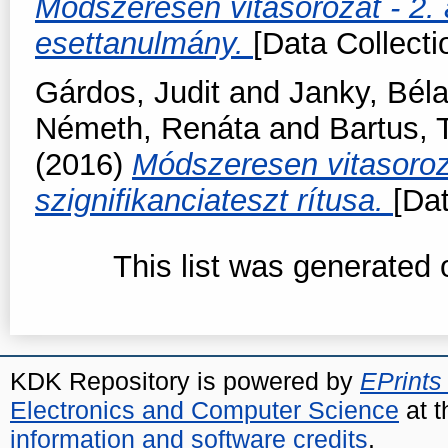
Módszeresen vitasorozat - 2.
esettanulmány.
[Data Collecti
Gárdos, Judit
and
Janky, Bél
Németh, Renáta
and
Bartus,
(2016)
Módszeresen vitasorozat
szignifikanciateszt rítusa.
[Dat
This list was generated
KDK Repository is powered by
EPrints
Electronics and Computer Science
at t
information and software credits
.