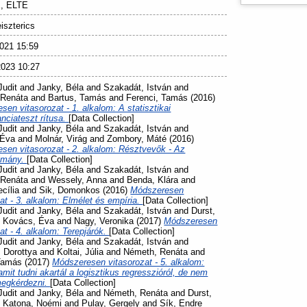
, ELTE
iszterics
021 15:59
023 10:27
Judit
and
Janky, Béla
and
Szakadát, István
and
 Renáta
and
Bartus, Tamás
and
Ferenci, Tamás
(2016)
en vitasorozat - 1. alkalom: A statisztikai
anciateszt rítusa.
[Data Collection]
Judit
and
Janky, Béla
and
Szakadát, István
and
 Éva
and
Molnár, Virág
and
Zombory, Máté
(2016)
sen vitasorozat - 2. alkalom: Résztvevők - Az
lmány.
[Data Collection]
Judit
and
Janky, Béla
and
Szakadát, István
and
 Renáta
and
Wessely, Anna
and
Benda, Klára
and
cília
and
Sik, Domonkos
(2016)
Módszeresen
at - 3. alkalom: Elmélet és empíria.
[Data Collection]
Judit
and
Janky, Béla
and
Szakadát, István
and
Durst,
d
Kovács, Éva
and
Nagy, Veronika
(2017)
Módszeresen
at - 4. alkalom: Terepjárók.
[Data Collection]
Judit
and
Janky, Béla
and
Szakadát, István
and
, Dorottya
and
Koltai, Júlia
and
Németh, Renáta
and
Tamás
(2017)
Módszeresen vitasorozat - 5. alkalom:
mit tudni akartál a logisztikus regresszióról, de nem
megkérdezni.
[Data Collection]
Judit
and
Janky, Béla
and
Németh, Renáta
and
Durst,
d
Katona, Noémi
and
Pulay, Gergely
and
Sík, Endre