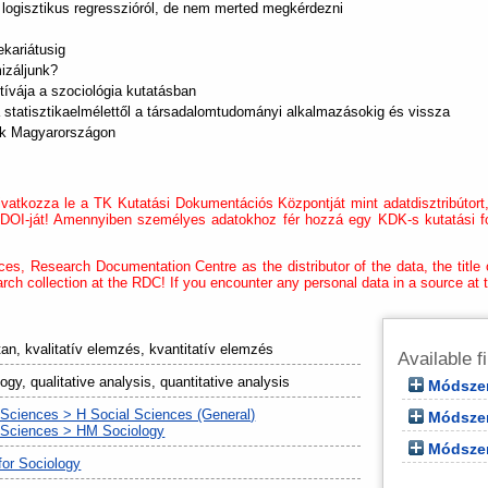
a logisztikus regresszióról, de nem merted megkérdezni
ekariátusig
izáljunk?
ívája a szociológia kutatásban
 statisztikaelmélettől a társadalomtudományi alkalmazásokig és vissza
tok Magyarországon
atkozza le a TK Kutatási Dokumentációs Központját mint adatdisztribútort, 
y DOI-ját! Amennyiben személyes adatokhoz fér hozzá egy KDK-s kutatási f
ces, Research Documentation Centre as the distributor of the data, the title o
arch collection at the RDC! If you encounter any personal data in a source at t
an, kvalitatív elemzés, kvantitatív elemzés
Available f
gy, qualitative analysis, quantitative analysis
Módszer
 Sciences > H Social Sciences (General)
Módszere
 Sciences > HM Sociology
Módszer
 for Sociology