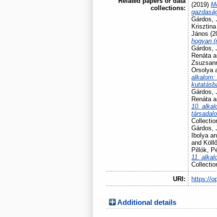
Related papers or data
(2019)
Mó
collections:
gazdaság
Gárdos, 
Krisztina
János
(2
hogyan (
Gárdos, 
Renáta
a
Zsuzsan
Orsolya
alkalom:
kutatásb
Gárdos, 
Renáta
a
10. alkal
társadal
Collectio
Gárdos, 
Ibolya
a
and
Köll
Pillók, P
11. alka
Collectio
URI:
https://o
Additional details