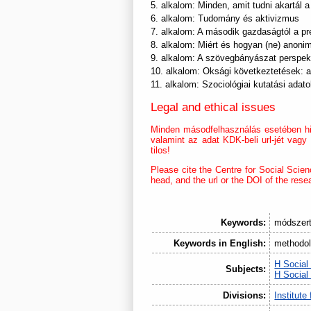
5. alkalom: Minden, amit tudni akartál 
6. alkalom: Tudomány és aktivizmus
7. alkalom: A második gazdaságtól a pr
8. alkalom: Miért és hogyan (ne) anonim
9. alkalom: A szövegbányászat perspekt
10. alkalom: Oksági következtetések: a
11. alkalom: Szociológiai kutatási ada
Legal and ethical issues
Minden másodfelhasználás esetében hiv
valamint az adat KDK-beli url-jét vag
tilos!
Please cite the Centre for Social Scien
head, and the url or the DOI of the rese
Keywords:
módszert
Keywords in English:
methodolo
H Social
Subjects:
H Social
Divisions:
Institute