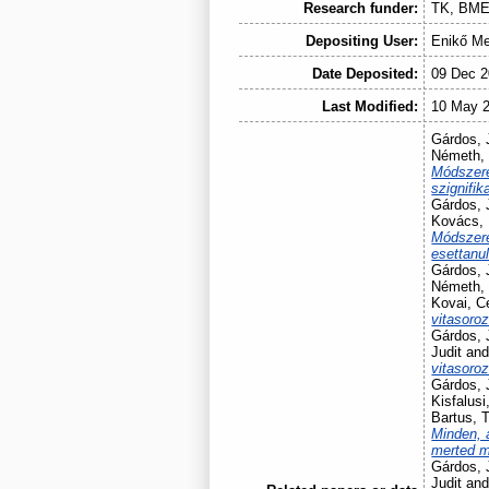
Research funder:
TK, BME
Depositing User:
Enikő Me
Date Deposited:
09 Dec 2
Last Modified:
10 May 2
Gárdos, 
Németh,
Módszeres
szignifik
Gárdos, 
Kovács,
Módszere
esettanu
Gárdos, 
Németh,
Kovai, Ce
vitasoroz
Gárdos, 
Judit
an
vitasoroz
Gárdos, 
Kisfalusi
Bartus, 
Minden, a
merted 
Gárdos, 
Judit
an