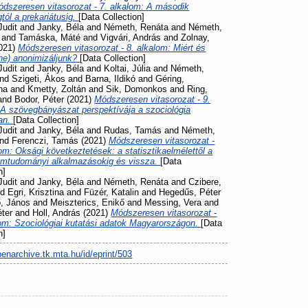
dszeresen vitasorozat - 7. alkalom: A második
tól a prekariátusig.
[Data Collection]
Judit
and
Janky, Béla
and
Németh, Renáta
and
Németh,
and
Tamáska, Máté
and
Vigvári, András
and
Zolnay,
021)
Módszeresen vitasorozat - 8. alkalom: Miért és
ne) anonimizáljunk?
[Data Collection]
Judit
and
Janky, Béla
and
Koltai, Júlia
and
Németh,
nd
Szigeti, Ákos
and
Barna, Ildikó
and
Géring,
na
and
Kmetty, Zoltán
and
Sik, Domonkos
and
Ring,
and
Bodor, Péter
(2021)
Módszeresen vitasorozat - 9.
 A szövegbányászat perspektívája a szociológia
an.
[Data Collection]
Judit
and
Janky, Béla
and
Rudas, Tamás
and
Németh,
nd
Ferenczi, Tamás
(2021)
Módszeresen vitasorozat -
om: Oksági következtetések: a statisztikaelmélettől a
omtudományi alkalmazásokig és vissza.
[Data
n]
Judit
and
Janky, Béla
and
Németh, Renáta
and
Czibere,
nd
Egri, Krisztina
and
Füzér, Katalin
and
Hegedűs, Péter
ő, János
and
Meiszterics, Enikő
and
Messing, Vera
and
éter
and
Holl, András
(2021)
Módszeresen vitasorozat -
lom: Szociológiai kutatási adatok Magyarországon.
[Data
n]
penarchive.tk.mta.hu/id/eprint/503