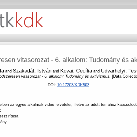
esen vitasorozat - 6. alkalom: Tudomány és ak
la
Szakadát, István
Kovai, Cecília
Udvarhelyi, Te
and
and
and
dszeresen vitasorozat - 6. alkalom: Tudomány és aktivizmus.
[Data Collecti
DOI:
10.17203/KDK503
ben az egyes alkalmak videó felvételei, illetve az adott témához kapcsolód
:
eszt rítusa
mány