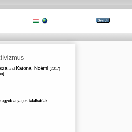
tivizmus
ssza
Katona, Noémi
and
(2017)
on]
ó egyéb anyagok találhatóak.