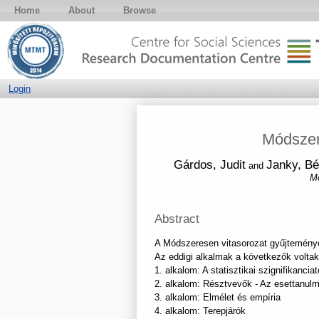
Home
About
Browse
Login
Módszer
Gárdos, Judit
Janky, Bé
and
Mó
Abstract
A Módszeresen vitasorozat gyűjteményei
Az eddigi alkalmak a következők voltak
1. alkalom: A statisztikai szignifikanciat
2. alkalom: Résztvevők - Az esettanul
3. alkalom: Elmélet és empíria
4. alkalom: Terepjárók