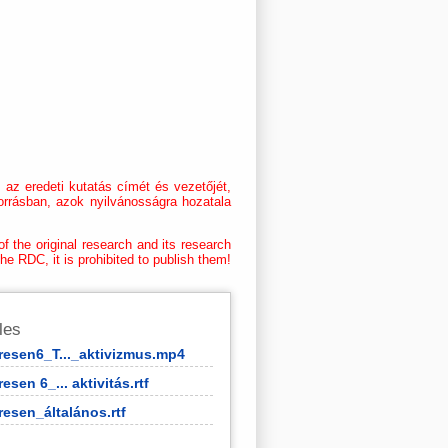
az eredeti kutatás címét és vezetőjét,
orrásban, azok nyilvánosságra hozatala
f the original research and its research
he RDC, it is prohibited to publish them!
iles
esen6_T..._aktivizmus.mp4
sen 6_... aktivitás.rtf
esen_általános.rtf