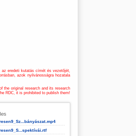
az eredeti kutatás címét és vezetőjét,
orrásban, azok nyilvánosságra hozatala
f the original research and its research
he RDC, it is prohibited to publish them!
iles
esen9_Sz...bányászat.mp4
esen9_S...spektívái.rtf