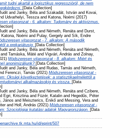
mit tudni akartál a logisztikus regresszióról, de nem
megkérdezni.
[Data Collection]
Judit
and
Janky, Béla
and
Szakadát, István
and
Kovai,
nd
Udvarhelyi, Tessza
and
Katona, Noémi
(2017)
sen vitasorozat - 6. alkalom: Tudomány és aktivizmus.
lection]
Judit
and
Janky, Béla
and
Németh, Renáta
and
Durst,
d
Katona, Noémi
and
Pulay, Gergely
and
Sík, Endre
dszeresen vitasorozat - 7. alkalom: A második
tól a prekariátusig.
[Data Collection]
Judit
and
Janky, Béla
and
Németh, Renáta
and
Németh,
and
Tamáska, Máté
and
Vigvári, András
and
Zolnay,
021)
Módszeresen vitasorozat - 8. alkalom: Miért és
ne) anonimizáljunk?
[Data Collection]
Judit
and
Janky, Béla
and
Rudas, Tamás
and
Németh,
nd
Ferenczi, Tamás
(2021)
Módszeresen vitasorozat -
om: Oksági következtetések: a statisztikaelmélettől a
omtudományi alkalmazásokig és vissza.
[Data
n]
Judit
and
Janky, Béla
and
Németh, Renáta
and
Czibere,
nd
Egri, Krisztina
and
Füzér, Katalin
and
Hegedűs, Péter
ő, János
and
Meiszterics, Enikő
and
Messing, Vera
and
éter
and
Holl, András
(2021)
Módszeresen vitasorozat -
lom: Szociológiai kutatási adatok Magyarországon.
[Data
n]
penarchive.tk.mta.hu/id/eprint/507