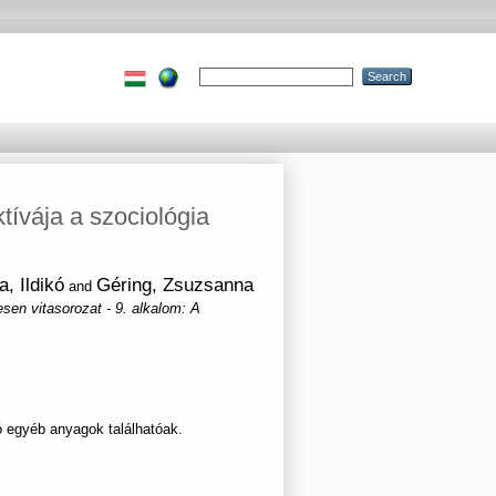
ívája a szociológia
, Ildikó
Géring, Zsuzsanna
and
en vitasorozat - 9. alkalom: A
ó egyéb anyagok találhatóak.