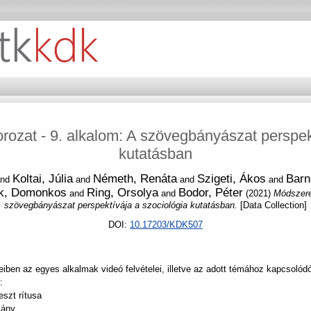
rozat - 9. alkalom: A szövegbányászat perspekt
kutatásban
Koltai, Júlia
Németh, Renáta
Szigeti, Ákos
Barna
nd
and
and
and
k, Domonkos
Ring, Orsolya
Bodor, Péter
and
and
(2021)
Módszeres
szövegbányászat perspektívája a szociológia kutatásban.
[Data Collection]
DOI:
10.17203/KDK507
ben az egyes alkalmak videó felvételei, illetve az adott témához kapcsolód
:
eszt rítusa
mány