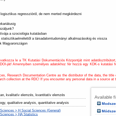
a logisztikus regresszióról, de nem merted megkérdezni
ekariátusig
izáljunk?
ívája a szociológia kutatásban
 statisztikaelmélettől a társadalomtudományi alkalmazásokig és vissza
tok Magyarországon
atkozza le a TK Kutatási Dokumentációs Központját mint adatdisztribútort, 
y DOI-ját! Amennyiben személyes adatokhoz fér hozzá egy KDK-s kutatási f
ces, Research Documentation Centre as the distributor of the data, the title o
arch collection at the RDC! If you encounter any personal data in a source at t
an, kvalitatív elemzés, kvantitatív elemzés
Available f
gy, qualitative analysis, quantitative analysis
Modszer
 Sciences > H Social Sciences (General)
Módszer
 Sciences > HA Statistics