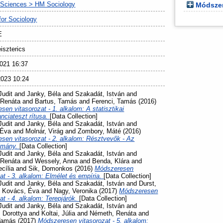
 Sciences > HM Sociology
Módszer
 for Sociology
E
iszterics
021 16:37
023 10:24
Judit
and
Janky, Béla
and
Szakadát, István
and
 Renáta
and
Bartus, Tamás
and
Ferenci, Tamás
(2016)
en vitasorozat - 1. alkalom: A statisztikai
anciateszt rítusa.
[Data Collection]
Judit
and
Janky, Béla
and
Szakadát, István
and
 Éva
and
Molnár, Virág
and
Zombory, Máté
(2016)
sen vitasorozat - 2. alkalom: Résztvevők - Az
lmány.
[Data Collection]
Judit
and
Janky, Béla
and
Szakadát, István
and
 Renáta
and
Wessely, Anna
and
Benda, Klára
and
cília
and
Sik, Domonkos
(2016)
Módszeresen
at - 3. alkalom: Elmélet és empíria.
[Data Collection]
Judit
and
Janky, Béla
and
Szakadát, István
and
Durst,
d
Kovács, Éva
and
Nagy, Veronika
(2017)
Módszeresen
at - 4. alkalom: Terepjárók.
[Data Collection]
Judit
and
Janky, Béla
and
Szakadát, István
and
, Dorottya
and
Koltai, Júlia
and
Németh, Renáta
and
Tamás
(2017)
Módszeresen vitasorozat - 5. alkalom: