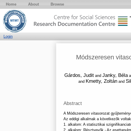
Home
About
Browse
Login
Módszeresen vitaso
Gárdos, Judit
Janky, Béla
and
a
Kmetty, Zoltán
Si
and
and
Abstract
A Módszeresen vitasorozat gyűjteményei
Az eddigi alkalmak a következők voltak
1. alkalom: A statisztikai szignifikanciat
2. alkalom: Résztvevők - Az esettanul