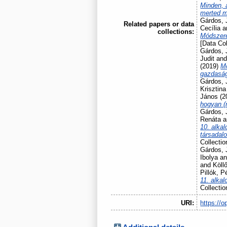
Minden, a
merted 
Gárdos, 
Related papers or data
Cecília
a
collections:
Módszere
[Data Col
Gárdos, 
Judit
an
(2019)
Mó
gazdaság
Gárdos, 
Krisztina
János
(2
hogyan (
Gárdos, 
Renáta
a
10. alkal
társadal
Collectio
Gárdos, 
Ibolya
a
and
Köll
Pillók, P
11. alka
Collectio
URI:
https://o