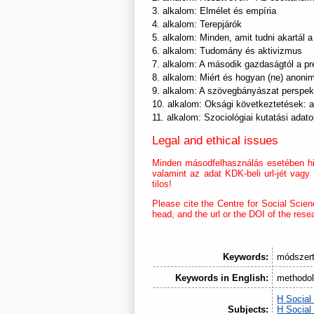
3. alkalom: Elmélet és empíria
4. alkalom: Terepjárók
5. alkalom: Minden, amit tudni akartál 
6. alkalom: Tudomány és aktivizmus
7. alkalom: A második gazdaságtól a pr
8. alkalom: Miért és hogyan (ne) anonim
9. alkalom: A szövegbányászat perspekt
10. alkalom: Oksági következtetések: a
11. alkalom: Szociológiai kutatási ada
Legal and ethical issues
Minden másodfelhasználás esetében hiv
valamint az adat KDK-beli url-jét vag
tilos!
Please cite the Centre for Social Scien
head, and the url or the DOI of the rese
Keywords:
módszert
Keywords in English:
methodolo
H Social
Subjects:
H Social