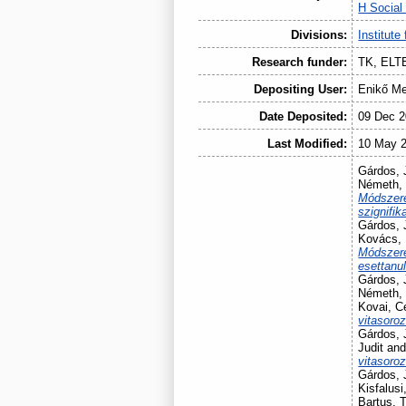
H Social
Divisions:
Institute
Research funder:
TK, ELT
Depositing User:
Enikő Me
Date Deposited:
09 Dec 2
Last Modified:
10 May 2
Gárdos, 
Németh,
Módszeres
szignifik
Gárdos, 
Kovács,
Módszere
esettanu
Gárdos, 
Németh,
Kovai, Ce
vitasoroz
Gárdos, 
Judit
an
vitasoroz
Gárdos, 
Kisfalusi
Bartus, 