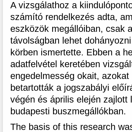
A vizsgálathoz a kiindulópont
számító rendelkezés adta, am
eszközök megállóiban, csak a 
távolságban lehet dohányozni
körben ismertette. Ebben a h
adatfelvétel keretében vizsgá
engedelmesség okait, azokat 
betartották a jogszabályi elő
végén és április elején zajlott
budapesti buszmegállókban.
The basis of this research was 