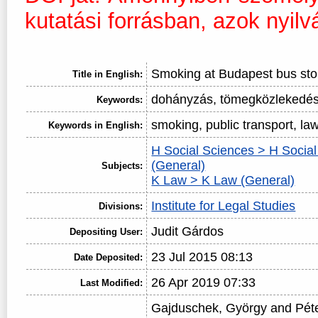
kutatási forrásban, azok nyilv
Smoking at Budapest bus st
Title in English:
dohányzás, tömegközlekedés
Keywords:
smoking, public transport, la
Keywords in English:
H Social Sciences > H Socia
(General)
Subjects:
K Law > K Law (General)
Institute for Legal Studies
Divisions:
Judit Gárdos
Depositing User:
23 Jul 2015 08:13
Date Deposited:
26 Apr 2019 07:33
Last Modified:
Gajduschek, György
and
Péte