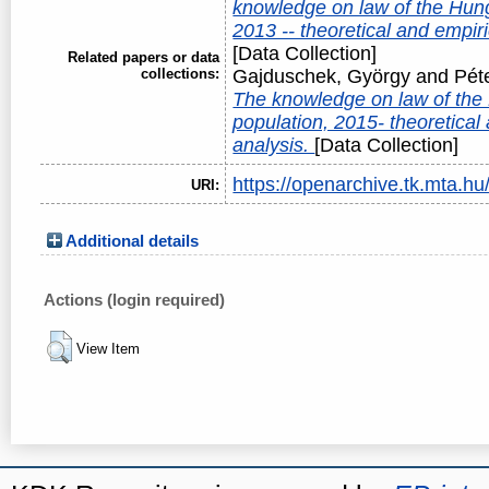
knowledge on law of the Hung
2013 -- theoretical and empiri
[Data Collection]
Related papers or data
collections:
Gajduschek, György
and
Péte
The knowledge on law of the
population, 2015- theoretical
analysis.
[Data Collection]
https://openarchive.tk.mta.hu/
URI:
Additional details
Actions (login required)
View Item