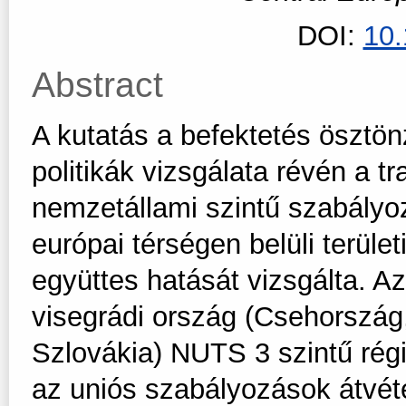
DOI:
10
Abstract
A kutatás a befektetés ösztönz
politikák vizsgálata révén a t
nemzetállami szintű szabályo
európai térségen belüli terüle
együttes hatását vizsgálta. 
visegrádi ország (Csehország
Szlovákia) NUTS 3 szintű rég
az uniós szabályozások átvétel