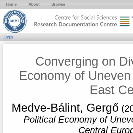
Home
About
Browse
Login
Converging on Div
Economy of Uneven 
East Ce
Medve-Bálint, Gergő
(2
Political Economy of Unev
Central Euro