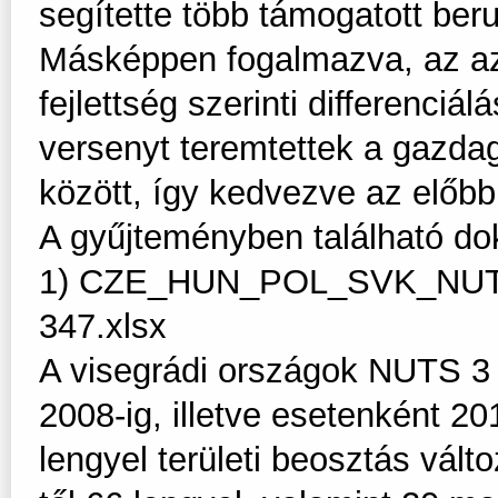
segítette több támogatott ber
Másképpen fogalmazva, az azon
fejlettség szerinti differenciál
versenyt teremtettek a gazd
között, így kedvezve az előbb
A gyűjteményben található d
1) CZE_HUN_POL_SVK_NUTS3
347.xlsx
A visegrádi országok NUTS 3 s
2008-ig, illetve esetenként 2
lengyel területi beosztás válto