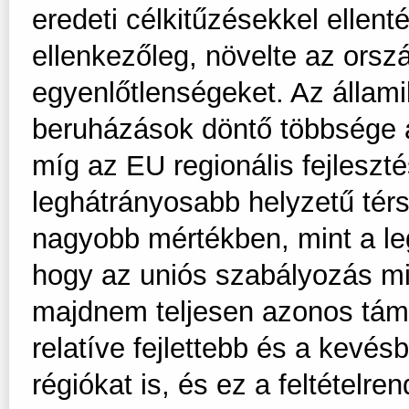
eredeti célkitűzésekkel ellen
ellenkezőleg, növelte az orszá
egyenlőtlenségeket. Az államil
beruházások döntő többsége a 
míg az EU regionális fejleszt
leghátrányosabb helyzetű tér
nagyobb mértékben, mint a le
hogy az uniós szabályozás mi
majdnem teljesen azonos támo
relatíve fejlettebb és a kevésb
régiókat is, és ez a feltétel