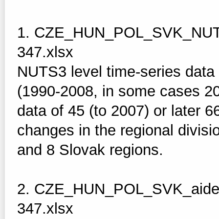
1. CZE_HUN_POL_SVK_NUTS3
347.xlsx
NUTS3 level time-series data 
(1990-2008, in some cases 201
data of 45 (to 2007) or later 
changes in the regional divis
and 8 Slovak regions.
2. CZE_HUN_POL_SVK_aided
347.xlsx