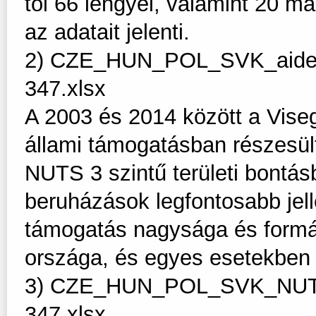
től 66 lengyel, valamint 20 m
az adatait jelenti.
2) CZE_HUN_POL_SVK_aided
347.xlsx
A 2003 és 2014 között a Vise
állami támogatásban részesül
NUTS 3 szintű területi bontás
beruházások legfontosabb jell
támogatás nagysága és formáj
országa, és egyes esetekben 
3) CZE_HUN_POL_SVK_NUTS
347.xlsx