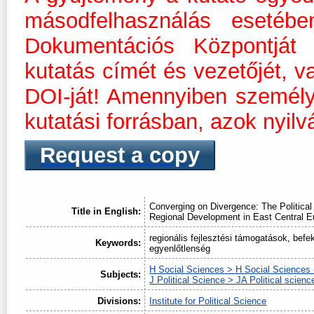
másodfelhasználás esetéb
Dokumentációs Központját m
kutatás címét és vezetőjét, v
DOI-ját! Amennyiben személ
kutatási forrásban, azok nyilv
Request a copy
Converging on Divergence: The Politic
Title in English:
Regional Development in East Central E
regionális fejlesztési támogatások, befek
Keywords:
egyenlőtlenség
H Social Sciences > H Social Sciences 
Subjects:
J Political Science > JA Political scienc
Divisions:
Institute for Political Science