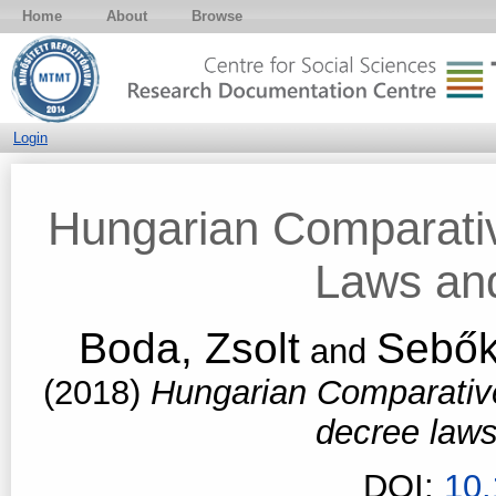
Home
About
Browse
Login
Hungarian Comparati
Laws an
Boda, Zsolt
Sebők
and
(2018)
Hungarian Comparativ
decree law
DOI:
10