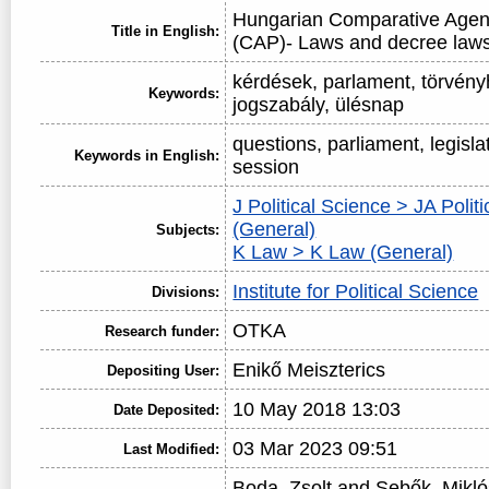
Hungarian Comparative Agen
Title in English:
(CAP)- Laws and decree law
kérdések, parlament, törvén
Keywords:
jogszabály, ülésnap
questions, parliament, legisla
Keywords in English:
session
J Political Science > JA Polit
(General)
Subjects:
K Law > K Law (General)
Institute for Political Science
Divisions:
OTKA
Research funder:
Enikő Meiszterics
Depositing User:
10 May 2018 13:03
Date Deposited:
03 Mar 2023 09:51
Last Modified:
Boda, Zsolt
and
Sebők, Mikló