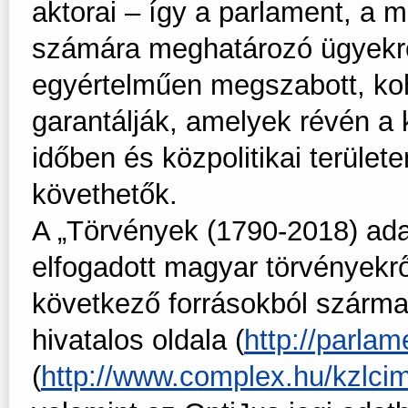
aktorai – így a parlament, a 
számára meghatározó ügyekrő
egyértelműen megszabott, ko
garantálják, amelyek révén a 
időben és közpolitikai terül
követhetők.
A „Törvények (1790-2018) ada
elfogadott magyar törvényekről
következő forrásokból szárm
hivatalos oldala (
http://parlam
(
http://www.complex.hu/kzlci