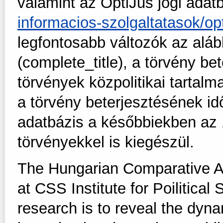
valamint az OptiJus jogi adatb
informacios-szolgaltatasok/opt
legfontosabb változók az aláb
(complete_title), a törvény be
törvények közpolitikai tartalm
a törvény beterjesztésének id
adatbázis a későbbiekben az 
törvényekkel is kiegészül.
The Hungarian Comparative A
at CSS Institute for Poilitica
research is to reveal the dyna