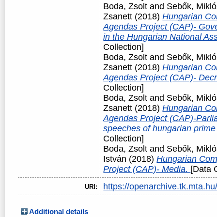
Boda, Zsolt
and
Sebők, Mikló
Zsanett
(2018)
Hungarian Co
Agendas Project (CAP)- Gover
in the Hungarian National A
Collection]
Boda, Zsolt
and
Sebők, Mikló
Zsanett
(2018)
Hungarian Co
Agendas Project (CAP)- Dec
Collection]
Boda, Zsolt
and
Sebők, Mikló
Zsanett
(2018)
Hungarian Co
Agendas Project (CAP)-Parli
speeches of hungarian prime
Collection]
Boda, Zsolt
and
Sebők, Mikló
István
(2018)
Hungarian Com
Project (CAP)- Media.
[Data C
https://openarchive.tk.mta.hu/
URI:
Additional details