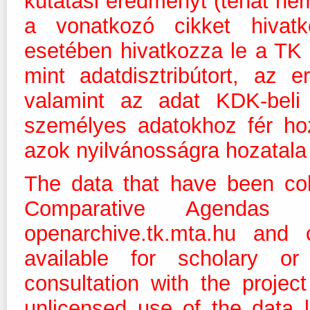
kutatási eredményt (tehát nem
a vonatkozó cikket hivat
esetében hivatkozza le a TK
mint adatdisztribútort, az e
valamint az adat KDK-beli 
személyes adatokhoz fér ho
azok nyilvánosságra hozatala 
The data that have been col
Comparative Agendas
openarchive.tk.mta.hu and 
available for scholary or
consultation with the projec
unlicensed use of the data 