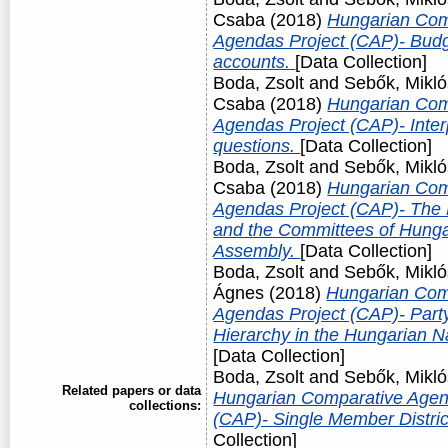
Csaba
(2018)
Hungarian Com
Agendas Project (CAP)- Budg
accounts.
[Data Collection]
Boda, Zsolt
and
Sebők, Mikló
Csaba
(2018)
Hungarian Com
Agendas Project (CAP)- Interp
questions.
[Data Collection]
Boda, Zsolt
and
Sebők, Mikló
Csaba
(2018)
Hungarian Com
Agendas Project (CAP)- The
and the Committees of Hunga
Assembly.
[Data Collection]
Boda, Zsolt
and
Sebők, Mikló
Ágnes
(2018)
Hungarian Com
Agendas Project (CAP)- Party 
Hierarchy in the Hungarian N
[Data Collection]
Boda, Zsolt
and
Sebők, Mikló
Related papers or data
Hungarian Comparative Agen
collections:
(CAP)- Single Member Distri
Collection]