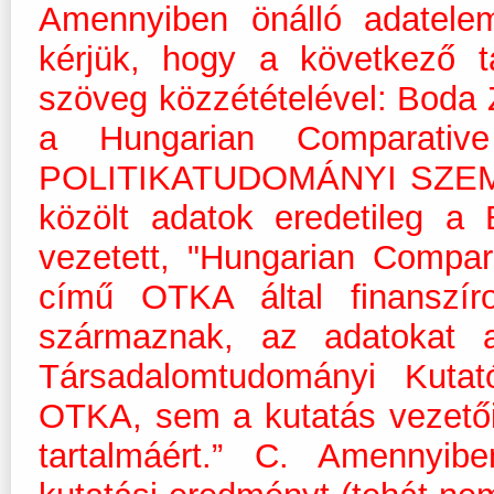
Amennyiben önálló adatelem
kérjük, hogy a következő t
szöveg közzétételével: Boda Z
a Hungarian Comparative
POLITIKATUDOMÁNYI SZEMLE 2
közölt adatok eredetileg a
vezetett, "Hungarian Compar
című OTKA által finanszír
származnak, az adatokat
Társadalomtudományi Kuta
OTKA, sem a kutatás vezetői 
tartalmáért.” C. Amennyib