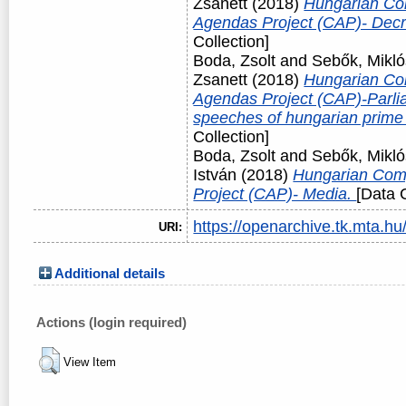
Zsanett
(2018)
Hungarian Co
Agendas Project (CAP)- Dec
Collection]
Boda, Zsolt
and
Sebők, Mikló
Zsanett
(2018)
Hungarian Co
Agendas Project (CAP)-Parli
speeches of hungarian prime
Collection]
Boda, Zsolt
and
Sebők, Mikló
István
(2018)
Hungarian Com
Project (CAP)- Media.
[Data C
https://openarchive.tk.mta.hu/
URI:
Additional details
Actions (login required)
View Item