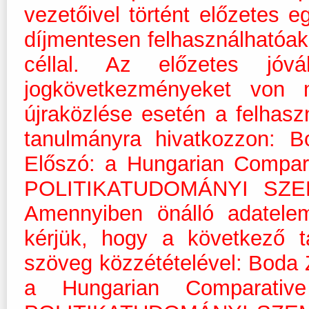
vezetőivel történt előzetes 
díjmentesen felhasználhatóak 
céllal. Az előzetes jóvá
jogkövetkezményeket von 
újraközlése esetén a felhasz
tanulmányra hivatkozzon: B
Előszó: a Hungarian Compar
POLITIKATUDOMÁNYI SZEML
Amennyiben önálló adatelem
kérjük, hogy a következő t
szöveg közzétételével: Boda Z
a Hungarian Comparative