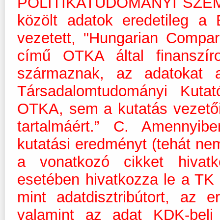
POLITIKATUDOMÁNYI SZEMLE 2
közölt adatok eredetileg a
vezetett, "Hungarian Compar
című OTKA által finanszír
származnak, az adatokat
Társadalomtudományi Kuta
OTKA, sem a kutatás vezetői 
tartalmáért.” C. Amennyib
kutatási eredményt (tehát nem
a vonatkozó cikket hivat
esetében hivatkozza le a TK
mint adatdisztribútort, az e
valamint az adat KDK-beli 