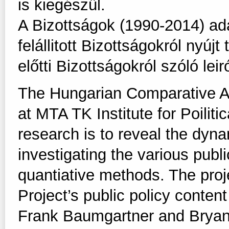
is kiegészül.
A Bizottságok (1990-2014) ad
felállitott Bizottságokról nyú
előtti Bizottságokról szóló leir
The Hungarian Comparative A
at MTA TK Institute for Poilit
research is to reveal the dyna
investigating the various publ
quantiative methods. The proj
Project’s public policy conte
Frank Baumgartner and Bryan 