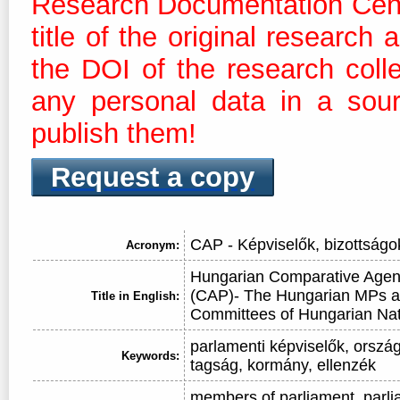
Research Documentation Centre
title of the original research
the DOI of the research coll
any personal data in a sour
publish them!
Request a copy
CAP - Képviselők, bizottságo
Acronym:
Hungarian Comparative Agen
(CAP)- The Hungarian MPs a
Title in English:
Committees of Hungarian Na
parlamenti képviselők, ország
Keywords:
tagság, kormány, ellenzék
members of parliament, parl