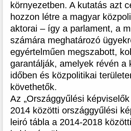
környezetben. A kutatás azt c
hozzon létre a magyar közpol
aktorai – így a parlament, a 
számára meghatározó ügyekrő
egyértelműen megszabott, ko
garantálják, amelyek révén a 
időben és közpolitikai terül
követhetők.
Az „Országgyűlési képviselők
2014 közötti országgyűlési kép
leiró tábla a 2014-2018 között