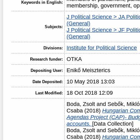
Keywords in English:
membership, government, op
J Political Science > JA Polit
(General)
Subjects:
J Political Science > JF Politic
(General)
Institute for Political Science
Divisions:
OTKA
Research funder:
Enikő Meiszterics
Depositing User:
10 May 2018 13:03
Date Deposited:
18 Oct 2018 12:09
Last Modified:
Boda, Zsolt
and
Sebők, Mikló
Csaba
(2018)
Hungarian Com
Agendas Project (CAP)- Budg
accounts.
[Data Collection]
Boda, Zsolt
and
Sebők, Mikló
Csaba
(2018)
Hungarian Com