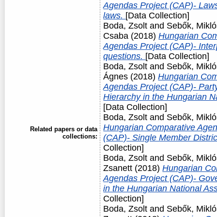
Agendas Project (CAP)- Law
laws.
[Data Collection]
Boda, Zsolt
and
Sebők, Mikló
Csaba
(2018)
Hungarian Com
Agendas Project (CAP)- Interp
questions.
[Data Collection]
Boda, Zsolt
and
Sebők, Mikló
Ágnes
(2018)
Hungarian Com
Agendas Project (CAP)- Party 
Hierarchy in the Hungarian N
[Data Collection]
Boda, Zsolt
and
Sebők, Mikló
Hungarian Comparative Agen
Related papers or data
collections:
(CAP)- Single Member Distri
Collection]
Boda, Zsolt
and
Sebők, Mikló
Zsanett
(2018)
Hungarian Co
Agendas Project (CAP)- Gover
in the Hungarian National A
Collection]
Boda, Zsolt
and
Sebők, Mikló