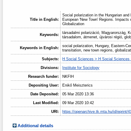
Social polarization in the Hungarian and
Title in English:
European 'New Town' Regions. Impacts o
Globalization
társadalmi polarizáció, Magyarország, 
Keywords:
társadalom, átmenet, újvárosi régió, glob
social polarization, Hungary, Eastern-Ce
Keywords in English:
transitation, new town regions, globaliza
Subjects:
H Social Sciences > H Social Sciences 
Divisions:
Institute for Sociology
Research funder:
NKFIH
Depositing User:
Enikő Meiszterics
Date Deposited:
05 Mar 2020 13:36
Last Modified:
09 Mar 2020 10:42
URI:
https://openarchive.tk.mta.hu/id/eprint/4
Additional details