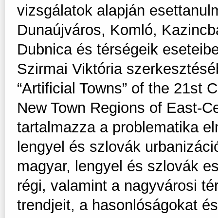
vizsgálatok alapján esettanu
Dunaújváros, Komló, Kazincb
Dubnica és térségeik eseteib
Szirmai Viktória szerkesztés
“Artificial Towns” of the 21st 
New Town Regions of East-Cen
tartalmazza a problematika el
lengyel és szlovák urbanizác
magyar, lengyel és szlovák e
régi, valamint a nagyvárosi té
trendjeit, a hasonlóságokat é