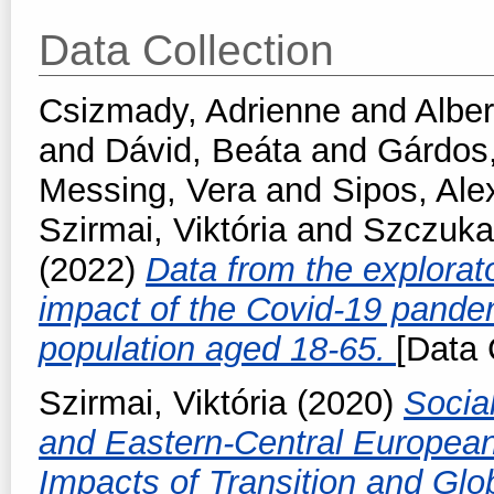
Data Collection
Csizmady, Adrienne
and
Alber
and
Dávid, Beáta
and
Gárdos,
Messing, Vera
and
Sipos, Ale
Szirmai, Viktória
and
Szczuka
(2022)
Data from the explorat
impact of the Covid-19 pand
population aged 18-65.
[Data 
Szirmai, Viktória
(2020)
Social
and Eastern-Central Europea
Impacts of Transition and Glo