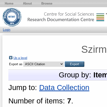
Home
About
Browse
Login
Szirma
Up a level
Export as
Group by:
Ite
Jump to:
Data Collection
Number of items:
7
.