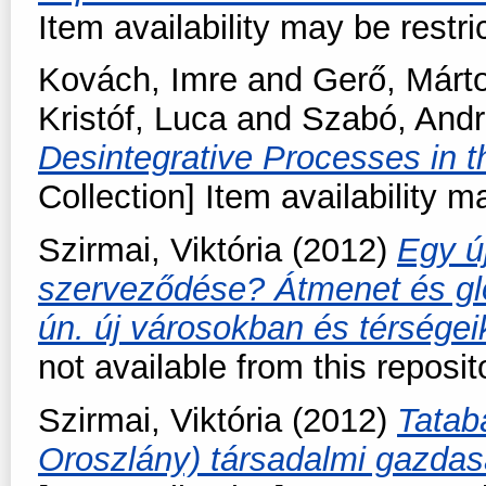
Item availability may be restri
Kovách, Imre
and
Gerő, Márt
Kristóf, Luca
and
Szabó, And
Desintegrative Processes in 
Collection] Item availability m
Szirmai, Viktória
(2012)
Egy ú
szerveződése? Átmenet és gl
ún. új városokban és térsége
not available from this reposit
Szirmai, Viktória
(2012)
Tatab
Oroszlány) társadalmi gazdas