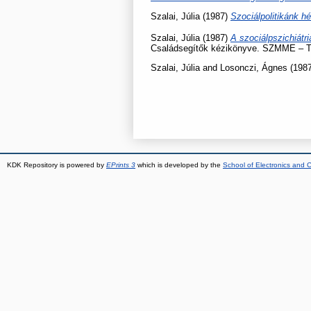
Szalai, Júlia
(1987)
Szociálpolitikánk h
Szalai, Júlia
(1987)
A szociálpszichiátri
Családsegítők kézikönyve. SZMME – TI
Szalai, Júlia
and
Losonczi, Ágnes
(198
KDK Repository is powered by
EPrints 3
which is developed by the
School of Electronics and