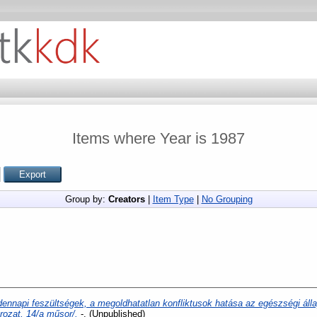
Items where Year is 1987
Group by:
Creators
|
Item Type
|
No Grouping
nnapi feszültségek, a megoldhatatlan konfliktusok hatása az egészségi áll
rozat, 14/a műsor/.
-. (Unpublished)