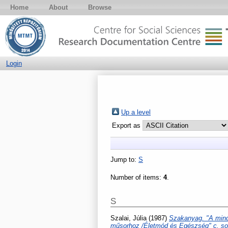
Home
About
Browse
Login
Up a level
Export as
Jump to:
S
Number of items:
4
.
S
Szalai, Júlia
(1987)
Szakanyag. "A minde
műsorhoz /Életmód és Egészség" c. so