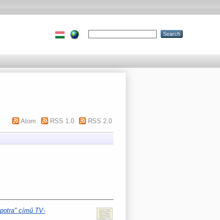
Atom
RSS 1.0
RSS 2.0
apotra" című TV-