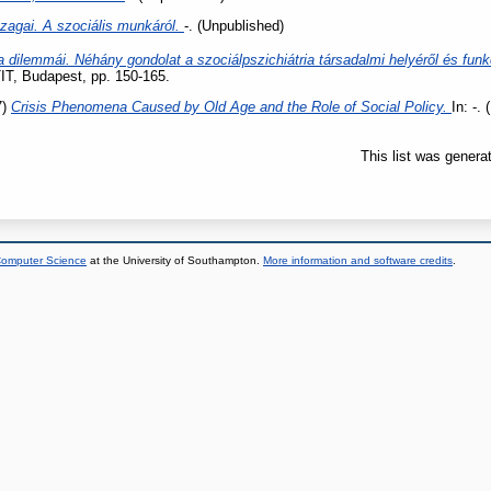
ézagai. A szociális munkáról.
-. (Unpublished)
a dilemmái. Néhány gondolat a szociálpszichiátria társadalmi helyéről és funk
T, Budapest, pp. 150-165.
7)
Crisis Phenomena Caused by Old Age and the Role of Social Policy.
In: -.
This list was gener
 Computer Science
at the University of Southampton.
More information and software credits
.