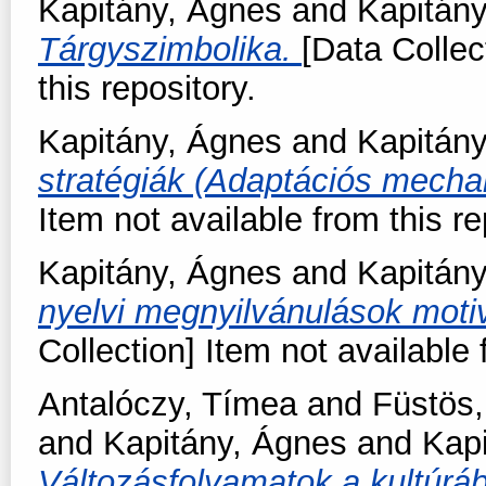
Kapitány, Ágnes
and
Kapitány
Tárgyszimbolika.
[Data Collec
this repository.
Kapitány, Ágnes
and
Kapitány
stratégiák (Adaptációs mech
Item not available from this re
Kapitány, Ágnes
and
Kapitány
nyelvi megnyilvánulások moti
Collection] Item not available 
Antalóczy, Tímea
and
Füstös,
and
Kapitány, Ágnes
and
Kap
Változásfolyamatok a kultúrá