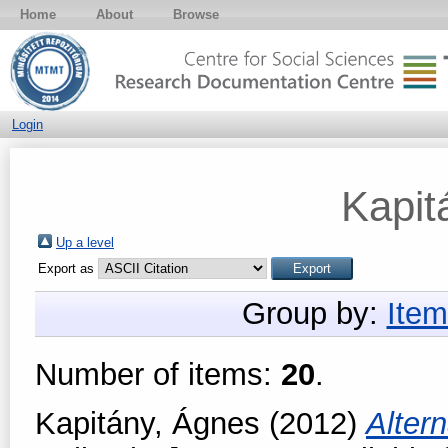
Home
About
Browse
Login
Kapit
Up a level
Export as
Group by:
Item
Number of items:
20
.
Kapitány, Ágnes
(2012)
Altern