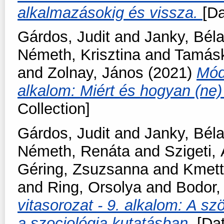
alkalmazásokig és vissza.
[Da
Gárdos, Judit
and
Janky, Bél
Németh, Krisztina
and
Tamásk
and
Zolnay, János
(2021)
Mód
alkalom: Miért és hogyan (ne
Collection]
Gárdos, Judit
and
Janky, Bél
Németh, Renáta
and
Szigeti,
Géring, Zsuzsanna
and
Kmett
and
Ring, Orsolya
and
Bodor,
vitasorozat - 9. alkalom: A s
a szociológia kutatásban.
[Dat