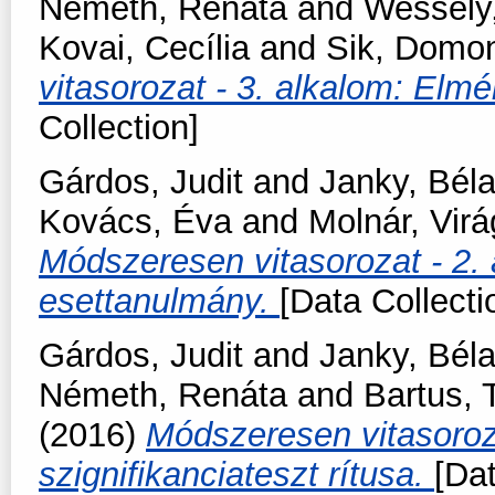
Németh, Renáta
and
Wessely
Kovai, Cecília
and
Sik, Domo
vitasorozat - 3. alkalom: Elmé
Collection]
Gárdos, Judit
and
Janky, Bél
Kovács, Éva
and
Molnár, Virá
Módszeresen vitasorozat - 2.
esettanulmány.
[Data Collecti
Gárdos, Judit
and
Janky, Bél
Németh, Renáta
and
Bartus,
(2016)
Módszeresen vitasorozat
szignifikanciateszt rítusa.
[Dat