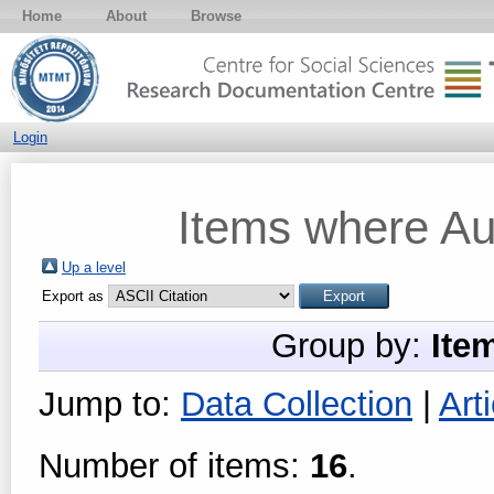
Home
About
Browse
Login
Items where Aut
Up a level
Export as
Group by:
Ite
Jump to:
Data Collection
|
Arti
Number of items:
16
.