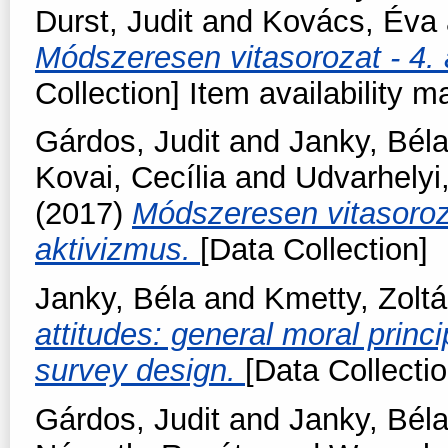
Durst, Judit
and
Kovács, Éva
Módszeresen vitasorozat - 4. 
Collection] Item availability m
Gárdos, Judit
and
Janky, Bél
Kovai, Cecília
and
Udvarhelyi
(2017)
Módszeresen vitasoroz
aktivizmus.
[Data Collection]
Janky, Béla
and
Kmetty, Zolt
attitudes: general moral princ
survey design.
[Data Collectio
Gárdos, Judit
and
Janky, Bél