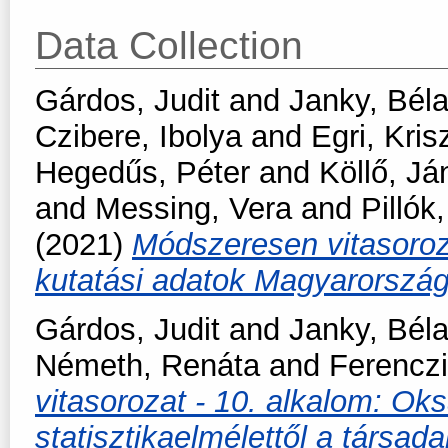
Data Collection
Gárdos, Judit
and
Janky, Bél
Czibere, Ibolya
and
Egri, Kris
Hegedűs, Péter
and
Köllő, Já
and
Messing, Vera
and
Pillók
(2021)
Módszeresen vitasoroza
kutatási adatok Magyarorszá
Gárdos, Judit
and
Janky, Bél
Németh, Renáta
and
Ferencz
vitasorozat - 10. alkalom: Ok
statisztikaelmélettől a társa