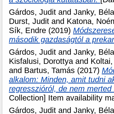
Gárdos, Judit
and
Janky, Bél
Durst, Judit
and
Katona, Noé
Sík, Endre
(2019)
Módszeresen
második gazdaságtól a prekar
Gárdos, Judit
and
Janky, Bél
Kisfalusi, Dorottya
and
Koltai,
and
Bartus, Tamás
(2017)
Mód
alkalom: Minden, amit tudni ak
regresszióról, de nem merte
Collection] Item availability m
Gárdos, Judit
and
Janky, Bél