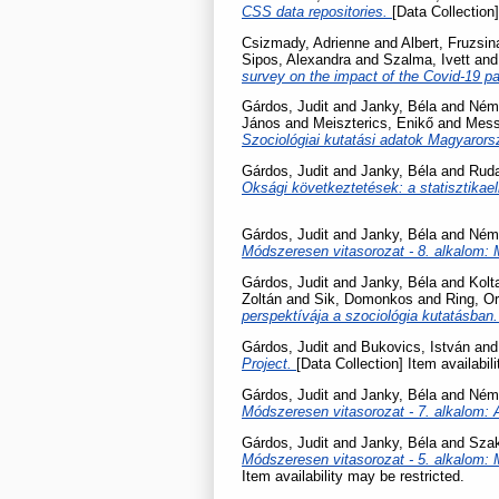
CSS data repositories.
[Data Collection]
Csizmady, Adrienne
and
Albert, Fruzsin
Sipos, Alexandra
and
Szalma, Ivett
an
survey on the impact of the Covid-19 
Gárdos, Judit
and
Janky, Béla
and
Néme
János
and
Meiszterics, Enikő
and
Mess
Szociológiai kutatási adatok Magyaror
Gárdos, Judit
and
Janky, Béla
and
Rud
Oksági következtetések: a statisztikae
Gárdos, Judit
and
Janky, Béla
and
Néme
Módszeresen vitasorozat - 8. alkalom: 
Gárdos, Judit
and
Janky, Béla
and
Kolta
Zoltán
and
Sik, Domonkos
and
Ring, O
perspektívája a szociológia kutatásban
Gárdos, Judit
and
Bukovics, István
an
Project.
[Data Collection] Item availabil
Gárdos, Judit
and
Janky, Béla
and
Néme
Módszeresen vitasorozat - 7. alkalom: 
Gárdos, Judit
and
Janky, Béla
and
Szak
Módszeresen vitasorozat - 5. alkalom: 
Item availability may be restricted.