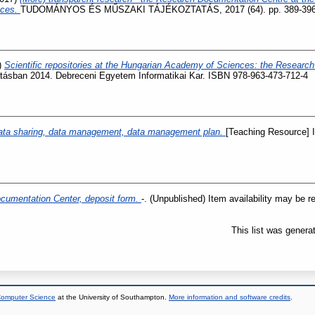
nces.
TUDOMÁNYOS ÉS MŰSZAKI TÁJÉKOZTATÁS, 2017 (64). pp. 389-396.
)
Scientific repositories at the Hungarian Academy of Sciences: the Researc
tatásban 2014. Debreceni Egyetem Informatikai Kar. ISBN 978-963-473-712-4
ata sharing, data management, data management plan.
[Teaching Resource] I
umentation Center, deposit form.
-. (Unpublished) Item availability may be re
This list was gener
 Computer Science
at the University of Southampton.
More information and software credits
.