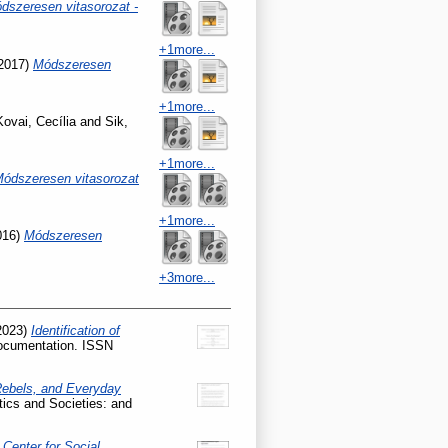
dszeresen vitasorozat -
+1more...
2017)
Módszeresen
+1more...
Kovai, Cecília
and
Sik,
+1more...
ódszeresen vitasorozat
+1more...
016)
Módszeresen
+3more...
2023)
Identification of
Documentation. ISSN
Rebels, and Everyday
tics and Societies: and
Center for Social