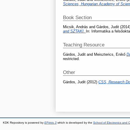
Sciences, Hungarian Academy of Scie
Book Section
Micsik, András
and
Gárdos, Judit
(2014
and SZTAKI.
In: Informatika a felsőok
Teaching Resource
Gárdos, Judit
and
Meiszterics, Enikő
D
restricted.
Other
Gárdos, Judit
(2012)
CSS, Research Doc
KDK Repository is powered by
EPrints 3
which is developed by the
School of Electronics and