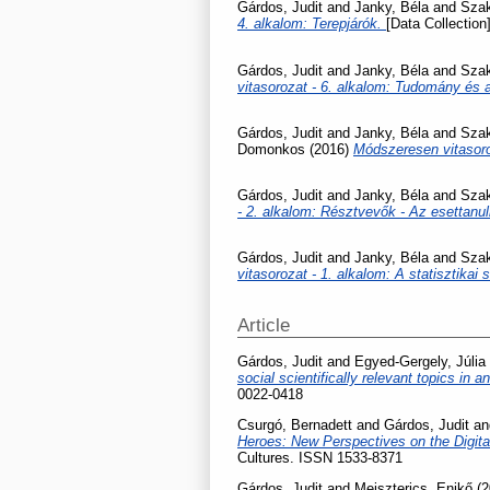
Gárdos, Judit
and
Janky, Béla
and
Szak
4. alkalom: Terepjárók.
[Data Collection]
Gárdos, Judit
and
Janky, Béla
and
Szak
vitasorozat - 6. alkalom: Tudomány és 
Gárdos, Judit
and
Janky, Béla
and
Szak
Domonkos
(2016)
Módszeresen vitasoro
Gárdos, Judit
and
Janky, Béla
and
Szak
- 2. alkalom: Résztvevők - Az esettan
Gárdos, Judit
and
Janky, Béla
and
Szak
vitasorozat - 1. alkalom: A statisztikai 
Article
Gárdos, Judit
and
Egyed-Gergely, Júlia
social scientifically relevant topics in
0022-0418
Csurgó, Bernadett
and
Gárdos, Judit
a
Heroes: New Perspectives on the Digita
Cultures. ISSN 1533-8371
Gárdos, Judit
and
Meiszterics, Enikő
(2