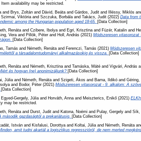
 Item availability may be restricted.
a
and
Brys, Zoltán
and
Dávid, Beáta
and
Gárdos, Judit
and
Illéssy, Miklós
an
d
Szirmai, Viktória
and
Szczuka, Borbála
and
Takács, Judit
(2022)
Data from t
pandemic among the Hungarian population aged 18-65.
[Data Collection]
th, Renáta
and
Czibere, Ibolya
and
Egri, Krisztina
and
Füzér, Katalin
and
He
ing, Vera
and
Pillók, Péter
and
Holl, András
(2021)
Módszeresen vitasorozat -
szágon.
[Data Collection]
as, Tamás
and
Németh, Renáta
and
Ferenczi, Tamás
(2021)
Módszeresen vita
lmélettől a társadalomtudományi alkalmazásokig és vissza.
[Data Collection]
th, Renáta
and
Németh, Krisztina
and
Tamáska, Máté
and
Vigvári, András
a
Miért és hogyan (ne) anonimizáljunk?
[Data Collection]
i, Júlia
and
Németh, Renáta
and
Szigeti, Ákos
and
Barna, Ildikó
and
Géring,
rsolya
and
Bodor, Péter
(2021)
Módszeresen vitasorozat - 9. alkalom: A szö
.
[Data Collection]
d
Egyed-Gergely, Júlia
and
Horváth, Anna
and
Meiszterics, Enikő
(2021)
ELKH 
ity may be restricted.
th, Renáta
and
Durst, Judit
and
Katona, Noémi
and
Pulay, Gergely
and
Sík,
A második gazdaságtól a prekariátusig.
[Data Collection]
adát, István
and
Kisfalusi, Dorottya
and
Koltai, Júlia
and
Németh, Renáta
an
Minden, amit tudni akartál a logisztikus regresszióról, de nem merted megkér