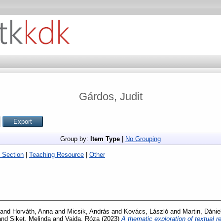
Gárdos, Judit
Group by:
Item Type
|
No Grouping
 Section
|
Teaching Resource
|
Other
and
Horváth, Anna
and
Micsik, András
and
Kovács, László
and
Martin, Dánie
and
Siket, Melinda
and
Vajda, Róza
(2023)
A thematic exploration of textual r