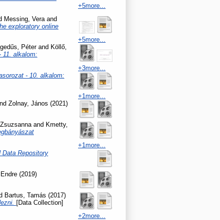
+5more...
d
Messing, Vera
and
he exploratory online
+5more...
gedűs, Péter
and
Köllő,
 11. alkalom:
+3more...
sorozat - 10. alkalom:
+1more...
nd
Zolnay, János
(2021)
 Zsuzsanna
and
Kmetty,
vegbányászat
+1more...
Data Repository
 Endre
(2019)
d
Bartus, Tamás
(2017)
dezni.
[Data Collection]
+2more...