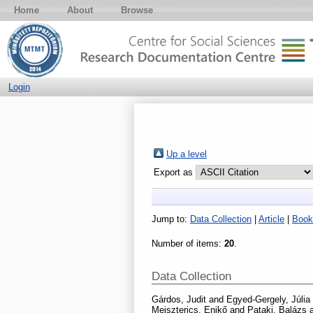
Home
About
Browse
Login
Up a level
Export as
Jump to:
Data Collection
|
Article
|
Book
Number of items:
20
.
Data Collection
Gárdos, Judit
and
Egyed-Gergely, Júlia
Meiszterics, Enikő
and
Pataki, Balázs