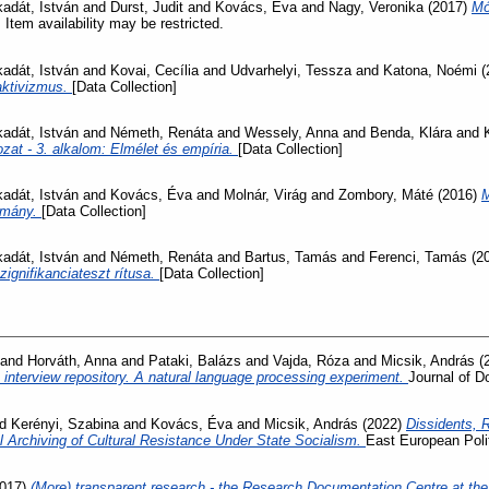
adát, István
and
Durst, Judit
and
Kovács, Éva
and
Nagy, Veronika
(2017)
Mó
 Item availability may be restricted.
adát, István
and
Kovai, Cecília
and
Udvarhelyi, Tessza
and
Katona, Noémi
(
aktivizmus.
[Data Collection]
adát, István
and
Németh, Renáta
and
Wessely, Anna
and
Benda, Klára
and
zat - 3. alkalom: Elmélet és empíria.
[Data Collection]
adát, István
and
Kovács, Éva
and
Molnár, Virág
and
Zombory, Máté
(2016)
M
ulmány.
[Data Collection]
adát, István
and
Németh, Renáta
and
Bartus, Tamás
and
Ferenci, Tamás
(2
szignifikanciateszt rítusa.
[Data Collection]
and
Horváth, Anna
and
Pataki, Balázs
and
Vajda, Róza
and
Micsik, András
(
 an interview repository. A natural language processing experiment.
Journal of 
nd
Kerényi, Szabina
and
Kovács, Éva
and
Micsik, András
(2022)
Dissidents, 
l Archiving of Cultural Resistance Under State Socialism.
East European Poli
017)
(More) transparent research - the Research Documentation Centre at the 