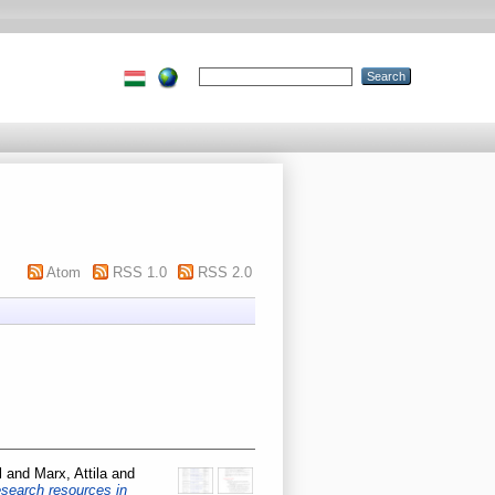
Atom
RSS 1.0
RSS 2.0
l
and
Marx, Attila
and
esearch resources in