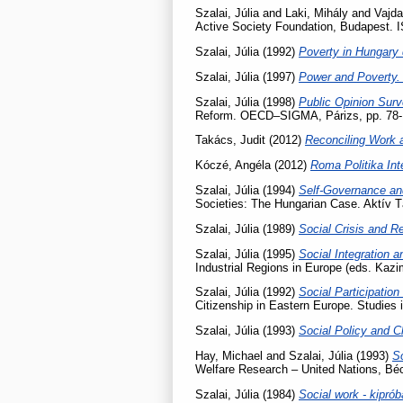
Szalai, Júlia
and
Laki, Mihály
and
Vajd
Active Society Foundation, Budapest.
Szalai, Júlia
(1992)
Poverty in Hungary 
Szalai, Júlia
(1997)
Power and Poverty
Szalai, Júlia
(1998)
Public Opinion Sur
Reform. OECD–SIGMA, Párizs, pp. 78-
Takács, Judit
(2012)
Reconciling Work 
Kóczé, Angéla
(2012)
Roma Politika In
Szalai, Júlia
(1994)
Self-Governance and
Societies: The Hungarian Case. Aktív T
Szalai, Júlia
(1989)
Social Crisis and R
Szalai, Júlia
(1995)
Social Integration 
Industrial Regions in Europe (eds. Kaz
Szalai, Júlia
(1992)
Social Participation
Citizenship in Eastern Europe. Studies 
Szalai, Júlia
(1993)
Social Policy and C
Hay, Michael
and
Szalai, Júlia
(1993)
So
Welfare Research – United Nations, Bé
Szalai, Júlia
(1984)
Social work - kiprób