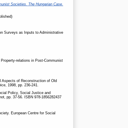
munist Societies. The Hungarian Case.
lished)
ion Surveys as Inputs to Administrative
n Property-relations in Post-Communist
al Aspects of Reconstruction of Old
ice, 1998, pp. 236-241.
ocial Policy, Social Justice and
rshot, pp. 37-56. ISBN 978-1856282437
Society. European Centre for Social