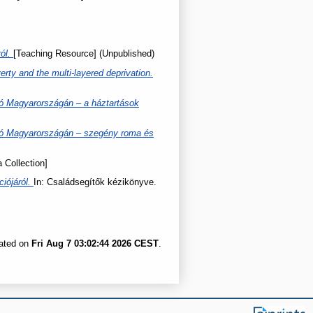
ról.
[Teaching Resource] (Unpublished)
erty and the multi-layered deprivation.
uló Magyarországán – a háztartások
duló Magyarországán – szegény roma és
a Collection]
ciójáról.
In: Családsegítők kézikönyve.
rated on
Fri Aug 7 03:02:44 2026 CEST
.