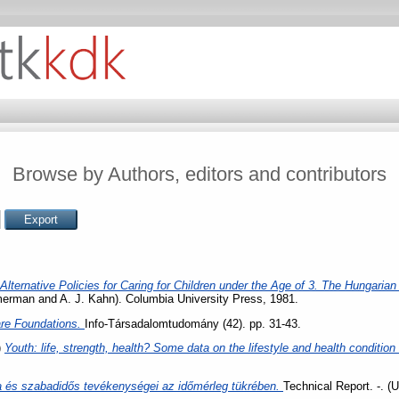
Browse by Authors, editors and contributors
Alternative Policies for Caring for Children under the Age of 3. The Hungaria
erman and A. J. Kahn). Columbia University Press, 1981.
are Foundations.
Info-Társadalomtudomány (42). pp. 31-43.
)
Youth: life, strength, health? Some data on the lifestyle and health conditio
ja és szabadidős tevékenységei az időmérleg tükrében.
Technical Report. -. (