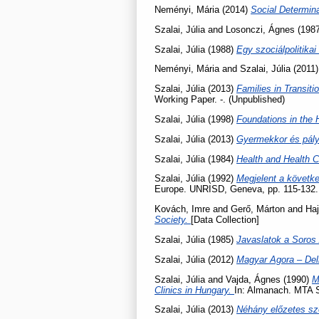
Neményi, Mária
(2014)
Social Determina
Szalai, Júlia
and
Losonczi, Ágnes
(198
Szalai, Júlia
(1988)
Egy szociálpolitika
Neményi, Mária
and
Szalai, Júlia
(2011
Szalai, Júlia
(2013)
Families in Transit
Working Paper. -. (Unpublished)
Szalai, Júlia
(1998)
Foundations in the 
Szalai, Júlia
(2013)
Gyermekkor és pál
Szalai, Júlia
(1984)
Health and Health C
Szalai, Júlia
(1992)
Megjelent a követke
Europe. UNRISD, Geneva, pp. 115-132.
Kovách, Imre
and
Gerő, Márton
and
Haj
Society.
[Data Collection]
Szalai, Júlia
(1985)
Javaslatok a Soros
Szalai, Júlia
(2012)
Magyar Agora – Del
Szalai, Júlia
and
Vajda, Ágnes
(1990)
M
Clinics in Hungary.
In: Almanach. MTA S
Szalai, Júlia
(2013)
Néhány előzetes szó