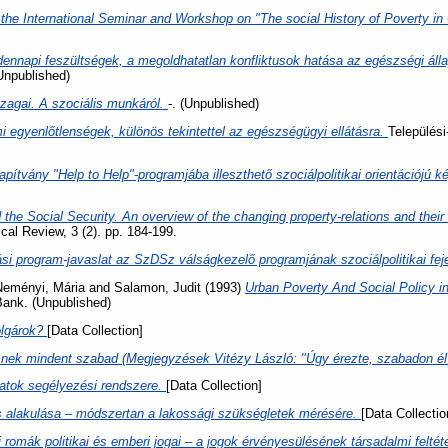
he International Seminar and Workshop on "The social History of Poverty in
ennapi feszültségek, a megoldhatatlan konfliktusok hatása az egészségi ál
(Unpublished)
ézagai. A szociális munkáról.
-. (Unpublished)
mi egyenlőtlenségek, különös tekintettel az egészségügyi ellátásra.
Települési
apítvány "Help to Help"-programjába illeszthető szociálpolitikai orientációjú
 the Social Security. An overview of the changing property-relations and their i
cal Review, 3 (2). pp. 184-199.
si program-javaslat az SzDSz válságkezelő programjának szociálpolitikai fe
Neményi, Mária
and
Salamon, Judit
(1993)
Urban Poverty And Social Policy i
ank. (Unpublished)
olgárok?
[Data Collection]
snek mindent szabad (Megjegyzések Vitézy László: "Úgy érezte, szabadon él"
atok segélyezési rendszere.
[Data Collection]
és alakulása – módszertan a lakossági szükségletek mérésére.
[Data Collectio
romák politikai és emberi jogai – a jogok érvényesülésének társadalmi feltét