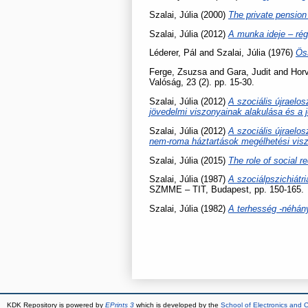
Szalai, Júlia
(2000)
The private pension
Szalai, Júlia
(2012)
A munka ideje – ré
Léderer, Pál
and
Szalai, Júlia
(1976)
Ös
Ferge, Zsuzsa
and
Gara, Judit
and
Horv
Valóság, 23 (2). pp. 15-30.
Szalai, Júlia
(2012)
A szociális újraelo
jövedelmi viszonyainak alakulása és a 
Szalai, Júlia
(2012)
A szociális újraelo
nem-roma háztartások megélhetési vis
Szalai, Júlia
(2015)
The role of social r
Szalai, Júlia
(1987)
A szociálpszichiátri
SZMME – TIT, Budapest, pp. 150-165.
Szalai, Júlia
(1982)
A terhesség -néhány
KDK Repository is powered by
EPrints 3
which is developed by the
School of Electronics and