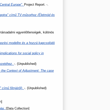
 Central Europe".
Project Report. -.
lapotra" című TV-műsorhoz /Életmód és
-társadalmi egyenlőtlenségek, különös
 képzési modellre és a hozzá kapcsolódó
mplications for social policy in
jezetéhez.
-. (Unpublished)
n the Context of Adjustment: The case
 című filmjéről).
-. (Unpublished)
n]
elei.
[Data Collection]