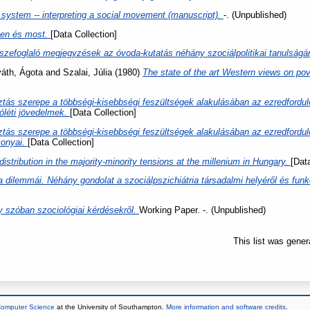
 system -- interpreting a social movement (manuscript).
-. (Unpublished)
gen és most.
[Data Collection]
szefoglaló megjegyzések az óvoda-kutatás néhány szociálpolitikai tanulságá
áth, Ágota
and
Szalai, Júlia
(1980)
The state of the art Western views on pov
sztás szerepe a többségi-kisebbségi feszültségek alakulásában az ezredford
jóléti jövedelmek.
[Data Collection]
sztás szerepe a többségi-kisebbségi feszültségek alakulásában az ezredfor
zonyai.
[Data Collection]
edistribution in the majority-minority tensions at the millenium in Hungary.
[Dat
a dilemmái. Néhány gondolat a szociálpszichiátria társadalmi helyéről és funk
 szóban szociológiai kérdésekről.
Working Paper. -. (Unpublished)
This list was gene
 Computer Science
at the University of Southampton.
More information and software credits
.