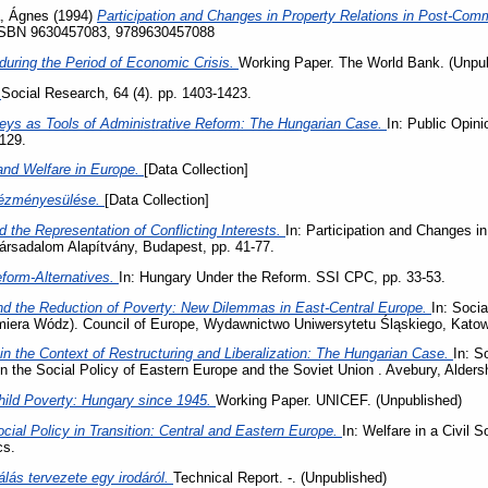
a, Ágnes
(1994)
Participation and Changes in Property Relations in Post-Com
 ISBN 9630457083, 9789630457088
during the Period of Economic Crisis.
Working Paper. The World Bank. (Unpub
.
Social Research, 64 (4). pp. 1403-1423.
veys as Tools of Administrative Reform: The Hungarian Case.
In: Public Opin
129.
and Welfare in Europe.
[Data Collection]
tézményesülése.
[Data Collection]
 the Representation of Conflicting Interests.
In: Participation and Changes i
ársadalom Alapítvány, Budapest, pp. 41-77.
eform-Alternatives.
In: Hungary Under the Reform. SSI CPC, pp. 33-53.
and the Reduction of Poverty: New Dilemmas in East-Central Europe.
In: Soci
imiera Wódz). Council of Europe, Wydawnictwo Uniwersytetu Śląskiego, Katow
 in the Context of Restructuring and Liberalization: The Hungarian Case.
In: S
in the Social Policy of Eastern Europe and the Soviet Union . Avebury, Alde
hild Poverty: Hungary since 1945.
Working Paper. UNICEF. (Unpublished)
cial Policy in Transition: Central and Eastern Europe.
In: Welfare in a Civil 
cs.
álás tervezete egy irodáról.
Technical Report. -. (Unpublished)