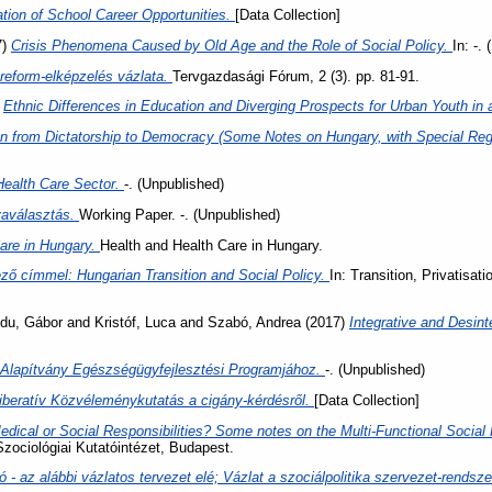
tion of School Career Opportunities.
[Data Collection]
7)
Crisis Phenomena Caused by Old Age and the Role of Social Policy.
In: -.
i reform-elképzelés vázlata.
Tervgazdasági Fórum, 2 (3). pp. 81-91.
)
Ethnic Differences in Education and Diverging Prospects for Urban Youth in
ion from Dictatorship to Democracy (Some Notes on Hungary, with Special Re
Health Care Sector.
-. (Unpublished)
yaválasztás.
Working Paper. -. (Unpublished)
are in Hungary.
Health and Health Care in Hungary.
ző címmel: Hungarian Transition and Social Policy.
In: Transition, Privatisati
du, Gábor
and
Kristóf, Luca
and
Szabó, Andrea
(2017)
Integrative and Desin
 Alapítvány Egészségügyfejlesztési Programjához.
-. (Unpublished)
iberatív Közvéleménykutatás a cigány-kérdésről.
[Data Collection]
edical or Social Responsibilities? Some notes on the Multi-Functional Social 
zociológiai Kutatóintézet, Budapest.
 - az alábbi vázlatos tervezet elé; Vázlat a szociálpolitika szervezet-rendsz