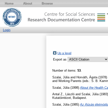
Home
About
Browse
Login
Up a level
Export as
Number of items:
53
.
Szalai, Júlia
and
Horváth, Ágota
(1978)
and Working Parents (eds.: S. B. Kamm
Szalai, Júlia
(1998)
About the Health C
Antal Z., László
and
Szalai, Júlia
(1983
Kutatóintézet, Budapest.
Szalai, Júlia
(1985)
Az ifjúság életmód