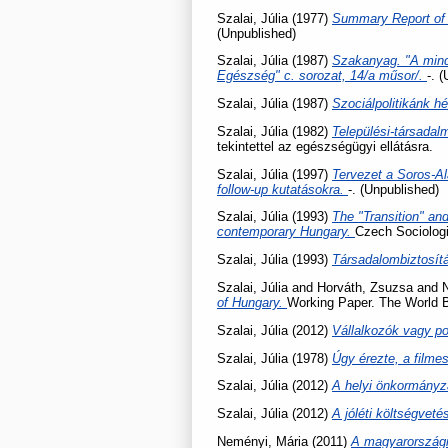
Szalai, Júlia
(1977)
Summary Report of t
(Unpublished)
Szalai, Júlia
(1987)
Szakanyag. "A mind
Egészség" c. sorozat, 14/a műsor/.
-. 
Szalai, Júlia
(1987)
Szociálpolitikánk h
Szalai, Júlia
(1982)
Települési-társadal
tekintettel az egészségügyi ellátásra.
Szalai, Júlia
(1997)
Tervezet a Soros-Al
follow-up kutatásokra.
-. (Unpublished)
Szalai, Júlia
(1993)
The "Transition" and
contemporary Hungary.
Czech Sociologi
Szalai, Júlia
(1993)
Társadalombiztosítá
Szalai, Júlia
and
Horváth, Zsuzsa
and
of Hungary.
Working Paper. The World B
Szalai, Júlia
(2012)
Vállalkozók vagy p
Szalai, Júlia
(1978)
Úgy érezte, a filme
Szalai, Júlia
(2012)
A helyi önkormányz
Szalai, Júlia
(2012)
A jóléti költségvet
Neményi, Mária
(2011)
A magyarországi 